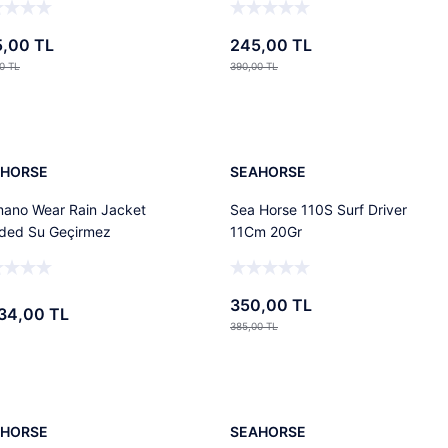
,00 TL
245,00 TL
0 TL
390,00 TL
Ekle
Ekle
%9
i
AHORSE
SEAHORSE
mano Wear Rain Jacket
Sea Horse 110S Surf Driver
ded Su Geçirmez
11Cm 20Gr
et Black
350,00 TL
34,00 TL
385,00 TL
Ekle
Ekle
%11
AHORSE
SEAHORSE