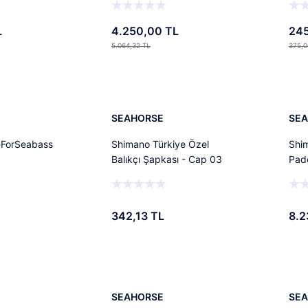
L
4.250,00 TL
245
5.064,32 TL
375,0
Ekle
Ekle
Yen
SEAHORSE
SE
-ForSeabass
Shimano Türkiye Özel
Shi
Balıkçı Şapkası - Cap 03
Pad
Cek
342,13 TL
8.2
Ekle
Ekle
%16
%9
SEAHORSE
SE