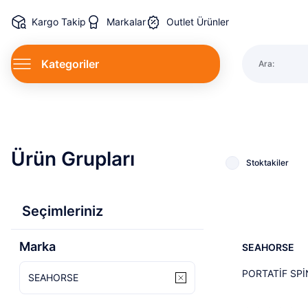
Kargo Takip
Markalar
Outlet Ürünler
Kategoriler
Ara:
Spin Kamı
Ürün Grupları
Stoktakiler
%22
Seçimleriniz
Yeni
Marka
SEAHORSE
PORTATİF SPİ
SEAHORSE