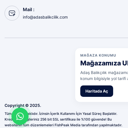
ORC-01 (1)
Mail :
Pink Sardine (1)
info@adasbalikcilik.com
PSL-21 (1)
Rainbow Bar (1)
Rainbow Chart (1)
RainbowChar (1)
MAĞAZA KONUMU
Mağazamıza U
Red Bite (1)
Adaş Balıkçılık mağazamız
Rhll04 (1)
konum bilgisiyle yol tarifi a
SKL-06 (1)
Haritada Aç
SLK-08 (1)
Copyright © 2025.
ST-03 (1)
Tüm Hakları Saklıdır. İzinsin İçerik Kullanımı İçin Yasal Süreç Başlatılır.
Kredi kartı bilgileriniz 256 bit SSL sertifikası ile %100 güvende! Bu
ST-05 (1)
websitenin tüm düzenlemeleri FishPeak Media tarafından yapılmaktadır.