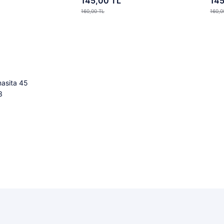
145,00 TL
145
160,00 TL
160,0
ta Yok
Stokta Yok
kendi
asita 45
3
ta Yok