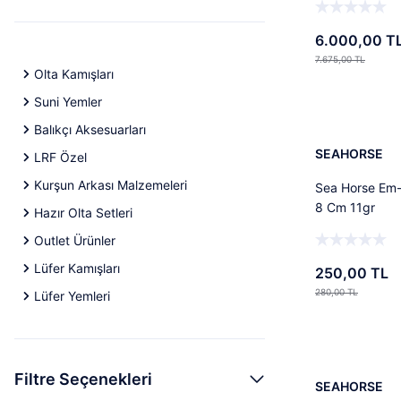
6.000,00 T
7.675,00 TL
Olta Kamışları
%11
Suni Yemler
Balıkçı Aksesuarları
SEAHORSE
LRF Özel
Kurşun Arkası Malzemeleri
Sea Horse Em
8 Cm 11gr
Hazır Olta Setleri
Outlet Ürünler
Lüfer Kamışları
250,00 TL
280,00 TL
Lüfer Yemleri
Filtre Seçenekleri
SEAHORSE