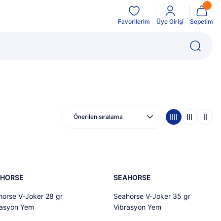
Favorilerim
Üye Girişi
Sepetim
5
%37
i
Yeni
AHORSE
SEAHORSE
horse V-Joker 28 gr
Seahorse V-Joker 35 gr
rasyon Yem
Vibrasyon Yem