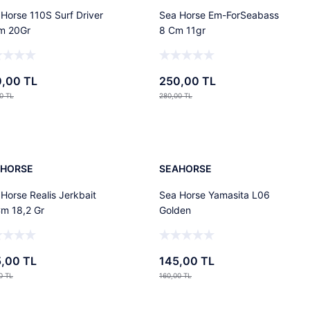
Horse 110S Surf Driver
Sea Horse Em-ForSeabass
m 20Gr
8 Cm 11gr
,00 TL
250,00 TL
0 TL
280,00 TL
Ekle
Ekle
%9
AHORSE
SEAHORSE
Horse Realis Jerkbait
Sea Horse Yamasita L06
Cm 18,2 Gr
Golden
,00 TL
145,00 TL
0 TL
160,00 TL
Ekle
Ekle