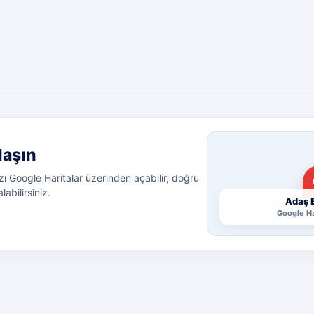
laşın
ı Google Haritalar üzerinden açabilir, doğru
labilirsiniz.
Adaş B
Google Ha