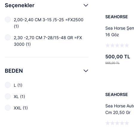
Seçenekler
07 (2)
08 (2)
SEAHORSE
2,00-2,40 CM 3-15 /5-25 =FX2500
(1)
09 (2)
Sea Horse Şe
16 Göz
2,30 -2,70 CM 7-28/15-48 GR =FX
Bbl-05 (1)
3000 (1)
BLUEREDBELLY (1)
500,00 TL
BO-01 (1)
565,00 TL
BEDEN
CD-20 (1)
Tü
Classic Lazer (1)
L (1)
SEAHORSE
Deep Grouper (1)
XL (1)
Sea Horse Aut
FROZEN COD (1)
XXL (1)
Cm 20,50 Gr
Garrupa (1)
Glow Bar (1)