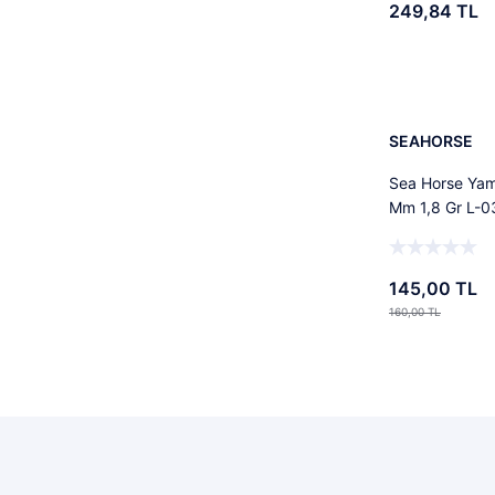
249,84 TL
Glow Ghost (1)
Stok
Glow Lemon Shine (1)
Tü
GM-02 (1)
SEAHORSE
Gorgeous (1)
Sea Horse Yam
Grouper (1)
Mm 1,8 Gr L-0
GS-01 (1)
Ivory White (1)
145,00 TL
160,00 TL
KRB-14 (1)
Stok
L-02 (1)
L-03 (1)
LAZER RAMP RED (1)
LEMON EYE (1)