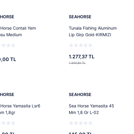
Tükendi
Tükendi
AHORSE
SEAHORSE
 Horse Contalı Yem
Tunala Fishing Aluminum
usu Medium
Lip Girp Gold-KIRMIZI
1.277,37 TL
,00 TL
1.344,60 TL
Stokta Yok
Stokta Yok
Tükendi
Tükendi
AHORSE
SEAHORSE
 Horse Yamasita Lsr6
Sea Horse Yamasita 45
m 1,8gr
Mm 1,8 Gr L-02