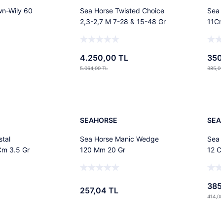
n-Wily 60
Sea Horse Twisted Choice
Sea 
2,3-2,7 M 7-28 & 15-48 Gr
11C
4.250,00 TL
350
5.064,00 TL
385,0
Ekle
Ekle
%7
SEAHORSE
SE
stal
Sea Horse Manic Wedge
Sea 
Cm 3.5 Gr
120 Mm 20 Gr
12 
385
257,04 TL
414,0
Ekle
Ekle