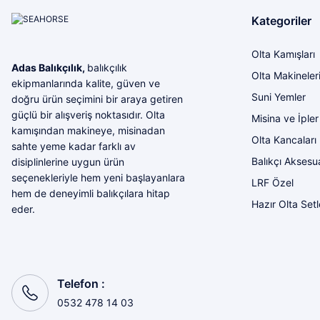
Kategoriler
LEMON RAİNBOW (1)
Lemon Shine (1)
Olta Kamışları
Adas Balıkçılık,
balıkçılık
Olta Makineler
LEMON SHİNE II (1)
ekipmanlarında kalite, güven ve
Suni Yemler
doğru ürün seçimini bir araya getiren
LK-08 (1)
güçlü bir alışveriş noktasıdır. Olta
Misina ve İpler
kamışından makineye, misinadan
LK-22 (1)
Olta Kancaları
sahte yeme kadar farklı av
Luscious (1)
Balıkçı Aksesua
disiplinlerine uygun ürün
seçenekleriyle hem yeni başlayanlara
LRF Özel
LZ-NK01 (1)
hem de deneyimli balıkçılara hitap
Hazır Olta Setl
eder.
Magic Chart (1)
Nar Garrupa (1)
Oblsl14 (1)
Telefon :
Ol-tl12 (1)
0532 478 14 03