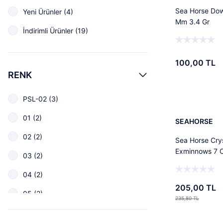
Sea Horse Dow
Yeni Ürünler (4)
Mm 3.4 Gr
İndirimli Ürünler (19)
100,00 TL
RENK
%13
PSL-02 (3)
01 (2)
SEAHORSE
02 (2)
Sea Horse Cry
Exminnows 7 
03 (2)
04 (2)
205,00 TL
05 (2)
235,80 TL
06 (2)
%12