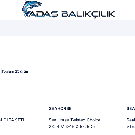
şı...
LRF Seti...
Lüfer Maketi...
Toplam 25 ürün
%16
%3
Yen
SEAHORSE
SE
N OLTA SETİ
Sea Horse Twisted Choice
Sea
2-2,4 M 3-15 & 5-25 Gr
Vib