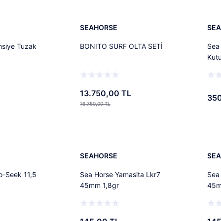
Tükendi
SEAHORSE
SE
msiye Tuzak
BONITO SURF OLTA SETİ
Sea
Kut
13.750,00 TL
350
16.750,00 TL
Ekle
Stokta Yok
kendi
Tükendi
SEAHORSE
SE
o-Seek 11,5
Sea Horse Yamasita Lkr7
Sea
45mm 1,8gr
45m