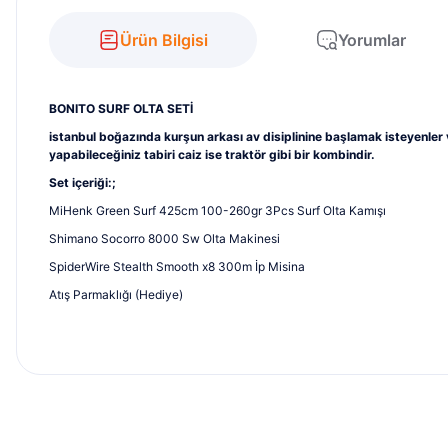
Ürün Bilgisi
Yorumlar
BONITO SURF OLTA SETİ
istanbul boğazında kurşun arkası av disiplinine başlamak isteyenler 
yapabileceğiniz tabiri caiz ise traktör gibi bir kombindir.
Set içeriği:;
MiHenk Green Surf 425cm 100-260gr 3Pcs Surf Olta Kamışı
Shimano Socorro 8000 Sw Olta Makinesi
SpiderWire Stealth Smooth x8 300m
İp Misina
Atış Parmaklığı (Hediye)
Bu ürünün fiyat bilgisi, resim, ürün açıklamalarında ve diğer konu
bilinen güvenli bi iş yeri konforlu alışverişlerim oldu hatta arayıp destekte
Görüş ve önerileriniz için teşekkür ederiz.
Ahmet şahin | 01/08/2026