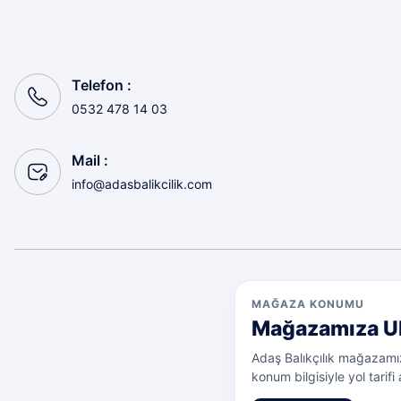
Sorunsuz
olcay tunçeli | 10/07/2026
Telefon :
Sorunsuz
0532 478 14 03
olcay tunçeli | 10/07/2026
Mail :
Sorunsuz
info@adasbalikcilik.com
olcay tunçeli | 10/07/2026
Sorunsuz
olcay tunçeli | 10/07/2026
MAĞAZA KONUMU
Mağazamıza U
Deneyimini Paylaş
Adaş Balıkçılık mağazamız
konum bilgisiyle yol tarifi a