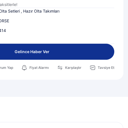
ksitlerle!
Olta Setleri
,
Hazır Olta Takımları
ORSE
414
0
Gelince Haber Ver
rum Yap
Fiyat Alarmı
Karşılaştır
Tavsiye Et