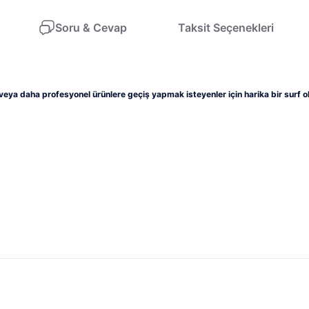
Soru & Cevap
Taksit Seçenekleri
veya daha profesyonel ürünlere geçiş yapmak isteyenler için harika bir surf ol
larda yetersiz gördüğünüz noktaları öneri formunu kullanarak tarafımıza il
 alabilirsiniz
Ürün hakkında henüz soru sorulmamış.
Bu ürüne ilk yorumu siz yapın!