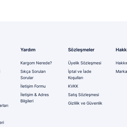
Yorum Yaz
Soru Sor
i bir problem yaşadığımda ilgilendirler
Yardım
Sözleşmeler
Hakk
Kargom Nerede?
Üyelik Sözleşmesi
Hakkı
Gönder
i
Sıkça Sorulan
İptal ve İade
Marka
Sorular
Koşulları
İletişim Formu
KVKK
İletişim & Adres
Satış Sözleşmesi
Bilgileri
Gizlilik ve Güvenlik
rları
eri