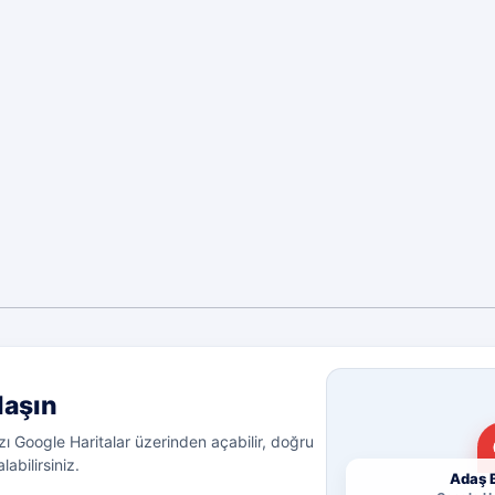
laşın
ı Google Haritalar üzerinden açabilir, doğru
labilirsiniz.
Adaş B