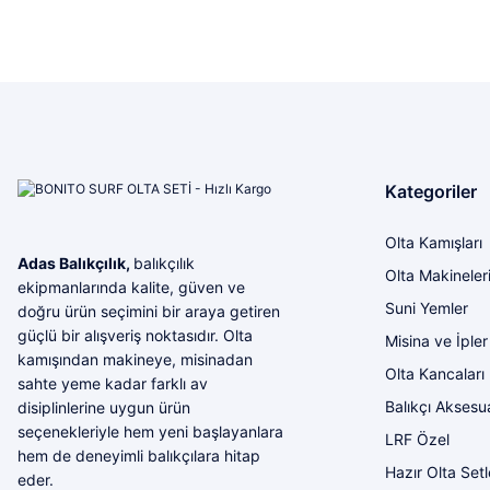
Ürün resmi kalitesiz, bozuk veya görüntülenemiyor.
İlgi ve alakaları için kendilerine teşekkür ederim
Ürün açıklamasında eksik bilgiler bulunuyor.
Yunis Dura | 31/07/2026
Ürün bilgilerinde hatalar bulunuyor.
Ürün fiyatı diğer sitelerden daha pahalı.
Ürün çeşitliliği bol olan bir mağaza. Alışveriş sonrası gelen ürünlerle ilgil
Bu ürüne benzer farklı alternatifler olmalı.
ve sorunu giderdiler
M... K... | 28/07/2026
Kategoriler
Mükemmel ötesi
Olta Kamışları
Adas Balıkçılık,
balıkçılık
M... U... | 16/07/2026
Olta Makineler
ekipmanlarında kalite, güven ve
Suni Yemler
doğru ürün seçimini bir araya getiren
Harika
güçlü bir alışveriş noktasıdır. Olta
Misina ve İpler
Bozkurt Berkay Turgut | 10/07/2026
kamışından makineye, misinadan
Olta Kancaları
sahte yeme kadar farklı av
Balıkçı Aksesua
disiplinlerine uygun ürün
Sorunsuz
seçenekleriyle hem yeni başlayanlara
LRF Özel
olcay tunçeli | 10/07/2026
hem de deneyimli balıkçılara hitap
Hazır Olta Setl
eder.