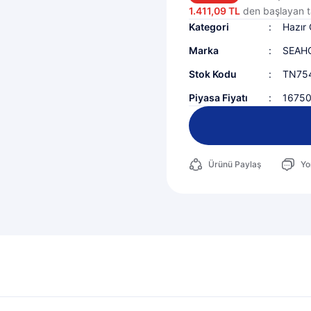
1.411,09 TL
den başlayan ta
Kategori
Hazır 
Marka
SEAH
Stok Kodu
TN75
Piyasa Fiyatı
1675
Ürünü Paylaş
Yo