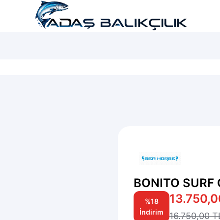
şı...
LRF Seti...
Lüfer Maketi...
BONITO SURF 
13.750,0
%18
İndirim
16.750,00 T