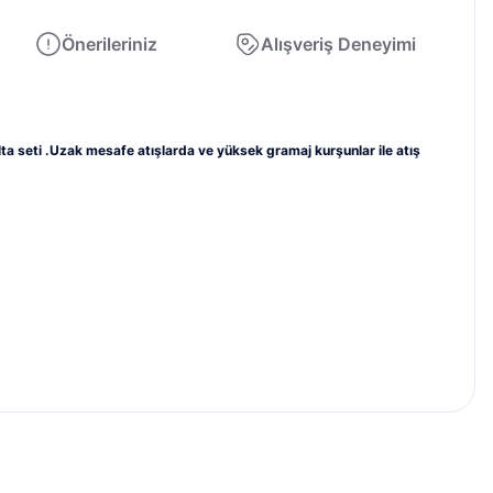
Önerileriniz
Alışveriş Deneyimi
ta seti .Uzak mesafe atışlarda ve yüksek gramaj kurşunlar ile atış
etebilirsiniz.