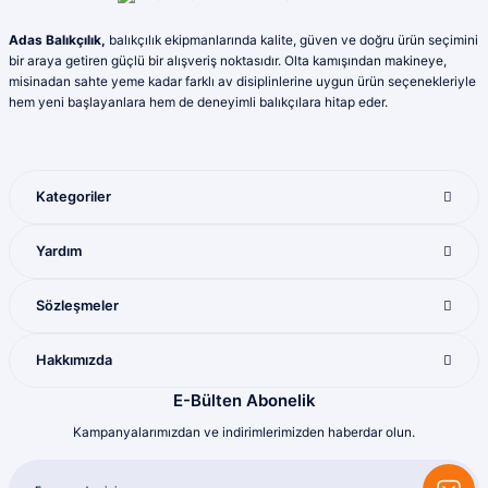
Ekle
Adas Balıkçılık,
balıkçılık ekipmanlarında kalite, güven ve doğru ürün seçimini
bir araya getiren güçlü bir alışveriş noktasıdır. Olta kamışından makineye,
misinadan sahte yeme kadar farklı av disiplinlerine uygun ürün seçenekleriyle
MİHENK
Yeni
hem yeni başlayanlara hem de deneyimli balıkçılara hitap eder.
STOPERLİ BONCUKLU FIRDÖNDÜ
Kategoriler
200,00 TL
Yardım
Sözleşmeler
Ekle
%10
Hakkımızda
WILY
Wily Wave 7 cm Maket Balık 4 gr (0-0.6M)
E-Bülten Abonelik
Kampanyalarımızdan ve indirimlerimizden haberdar olun.
203,17 TL