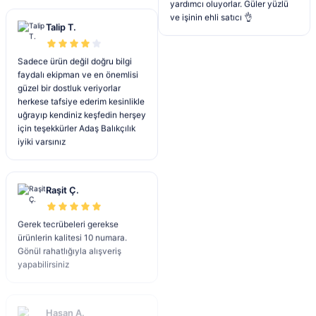
Balık
Floating Maket Balık
yardımcı oluyorlar. Güler yüzlü
Talip T.
ve işinin ehli satıcı 👌
Ekle
350,55 TL
418,00 TL
%5
Sadece ürün değil doğru bilgi
369,00 TL
440,00 TL
faydalı ekipman ve en önemlisi
Fujin
Yeni
güzel bir dostluk veriyorlar
herkese tafsiye ederim kesinlikle
Fujin Ajime Bel Çantası Khaki - Balıkçı Çantası
uğrayıp kendiniz keşfedin herşey
Ekle
Ekle
%5
%10
için teşekkürler Adaş Balıkçılık
iyiki varsınız
Yeni
Fujin
MİHENK
2.755,00 TL
2.900,00 TL
Fujin Joker 97mm 12.6gr SSR
Mihenk My Surf 428cm 150-300g
Floating Maket Balık
3pc Surf Kamışı
Raşit Ç.
Gerek tecrübeleri gerekse
Ekle
418,00 TL
13.500,00 TL
ürünlerin kalitesi 10 numara.
440,00 TL
15.000,00 TL
Gönül rahatlığıyla alışveriş
ADAŞ BALIKÇILIK
yapabilirsiniz
FUBELO İNVENTORY KAHVE BALIKÇI ÇANTASI
Ekle
Ekle
%18
%10
Hasan A.