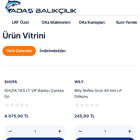
LRF Özel
Olta Makineleri
Olta Kamışları
Suni Yemler
Ürün Vitrini
Yeni Gelenler
İndirimdekiler
Yeni
Yeni
SHUFA
WILY
SHUFA 19.5 LT VIP Balıkçı Çantası
Wily Reflex Sıvılı 40 mm Lrf
Gri
Silikonu
4.075,00 TL
245,00 TL