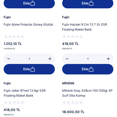
Ekle
Ekle
%5
%5
Yeni
Yeni
Fujin
Fujin
Fujin Ajime Polarize Güneş Gözlük
Fujin Hacker 9 Cm 13.7 Gr SSR
Floating Maket Balık
1.252,10 TL
418,00 TL
1.318,00 TL
440,00 TL
Ekle
Ekle
%5
Yeni
Yeni
Fujin
MİHENK
Fujin Joker 97mm 12.6gr SSR
Mihenk Gray 428cm 150-300gr 3P
Floating Maket Balık
Surf Olta Kamışı
418,00 TL
18.000,00 TL
440,00 TL