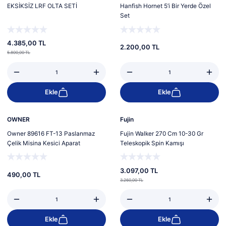
EKSİKSİZ LRF OLTA SETİ
Hanfish Hornet 5’i Bir Yerde Özel
Set
4.385,00 TL
2.200,00 TL
5.800,00 TL
Ekle
Ekle
%5
Yeni
Yeni
OWNER
Fujin
Owner 89616 FT-13 Paslanmaz
Fujin Walker 270 Cm 10-30 Gr
Çelik Misina Kesici Aparat
Teleskopik Spin Kamışı
3.097,00 TL
490,00 TL
3.260,00 TL
Ekle
Ekle