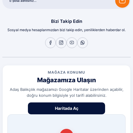
225,75 TL
Bizi Takip Edin
Ekle
Sosyal medya hesaplarımızdan bizi takip edin, yeniliklerden haberdar ol.
RYUJİ
Ryuji Boss Minnow 7 cm 5 gr Suni Yem
MAĞAZA KONUMU
160,00 TL
Mağazamıza Ulaşın
Adaş Balıkçılık mağazamızı Google Haritalar üzerinden açabilir,
doğru konum bilgisiyle yol tarifi alabilirsiniz.
Ekle
%39
Haritada Aç
TUNA
KITALAR ARASI KURŞUN ARKASI SETİ