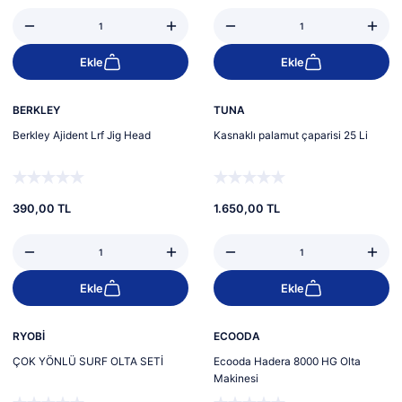
Ekle
Ekle
Yeni
Yeni
BERKLEY
TUNA
Berkley Ajident Lrf Jig Head
Kasnaklı palamut çaparisi 25 Li
390,00 TL
1.650,00 TL
Ekle
Ekle
%18
%10
Yeni
Yeni
RYOBİ
ECOODA
ÇOK YÖNLÜ SURF OLTA SETİ
Ecooda Hadera 8000 HG Olta
Makinesi