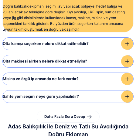
Ekle
Ekle
Doğru balıkçılık ekipmanı seçimi, av yapılacak bölgeye, hedef balığa ve
%10
%10
kullanılacak av tekniğine göre değişir. Kıyı avcılığı, LRF, spin, surf casting
veya jig gibi disiplinlerde kullanılacak kamış, makine, misina ve yem
Yeni
RYOBİ
RYOBİ
seçenekleri farklılık gösterir. Bu yüzden ürün seçerken kullanım amacına
2.650,00 TL
uygun takım oluşturmak en doğru yaklaşımdır.
Ryobi Ecusima 8000 Olta Makinası
Ryobi Virtus 6000 Olta Makinesi
Olta kamışı seçerken nelere dikkat edilmelidir?
Ekle
5.788,28 TL
3.343,55 TL
%10
6.431,42 TL
3.715,05 TL
Olta makinesi alırken nelere dikkat etmeliyim?
Caretta
Caretta Flash Minnow 8 Cm Silikon Yem
Misina ve örgü ip arasında ne fark vardır?
Ekle
Ekle
%10
%10
Sahte yem seçimi neye göre yapılmalıdır?
RYOBİ
Savage gear
110,12 TL
122,36 TL
Ryobi Virtus 8000 Olta Makinası
Savage Gear SGS8 6000 FD Olta
Makinesi
Daha Fazla Soru Cevap
Adas Balıkçılık ile Deniz ve Tatlı Su Avcılığında
Ekle
4.022,43 TL
8.381,83 TL
%10
Doğru Ekipman
4.469,37 TL
9.313,14 TL