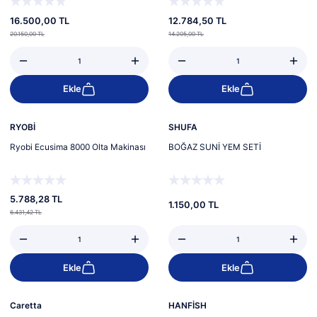
16.500,00 TL
12.784,50 TL
20.150,00 TL
14.205,00 TL
Ekle
Ekle
%10
Yeni
Yeni
RYOBİ
SHUFA
Ryobi Ecusima 8000 Olta Makinası
BOĞAZ SUNİ YEM SETİ
5.788,28 TL
1.150,00 TL
6.431,42 TL
Ekle
Ekle
%24
Yeni
Yeni
Caretta
HANFİSH