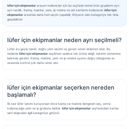
lüfer için ekipmanlar
arayan kullanıcılar için bu sayfada temel ürün gruplarını ayrı
ayrı verdik. Kamış, makine, yem, ip-misina ve set kartlarını kullanarak
lüfer için
ekipmanlar
arasında daha hızlı seçim yapabilir, ihtiyacın olan kategoriye tek tıkla
geçebilirsin.
lüfer için ekipmanlar neden ayrı seçilmeli?
Lüfer avı güçlü takım, doğru yem seçimi ve güven veren ekipman ister. Bu
nedenle
lüfer için ekipmanlar
seçilirken sadece tek ürüne değil, takımın tamamına
bakmak gerekir. Kamış, makine, yem ve ip-misina uyumu doğru olduğunda av
sırasında kontrol çok daha rahat olur.
lüfer için ekipmanlar seçerken nereden
başlamalı?
İlk kez lüfer takımı kuruyorsan önce kamış ve makine dengesini seç, sonra
kullanacağın yem ve ip grubunu belirle.
lüfer için ekipmanlar
sayfasındaki kartlar
seni doğrudan ilgili kategoriye götürür.