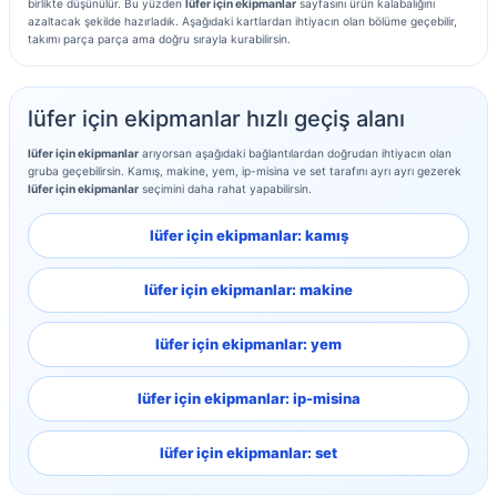
birlikte düşünülür. Bu yüzden
lüfer için ekipmanlar
sayfasını ürün kalabalığını
azaltacak şekilde hazırladık. Aşağıdaki kartlardan ihtiyacın olan bölüme geçebilir,
takımı parça parça ama doğru sırayla kurabilirsin.
lüfer için ekipmanlar hızlı geçiş alanı
lüfer için ekipmanlar
arıyorsan aşağıdaki bağlantılardan doğrudan ihtiyacın olan
gruba geçebilirsin. Kamış, makine, yem, ip-misina ve set tarafını ayrı ayrı gezerek
lüfer için ekipmanlar
seçimini daha rahat yapabilirsin.
lüfer için ekipmanlar: kamış
lüfer için ekipmanlar: makine
lüfer için ekipmanlar: yem
lüfer için ekipmanlar: ip-misina
lüfer için ekipmanlar: set