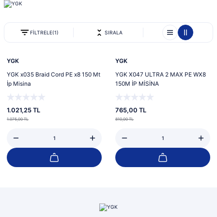
FİLTRELE
(1)
SIRALA
%5
%6
YGK
YGK
YGK x035 Braid Cord PE x8 150 Mt
YGK X047 ULTRA 2 MAX PE WX8
İp Misina
150M İP MİSİNA
1.021,25 TL
765,00 TL
1.075,00 TL
810,00 TL