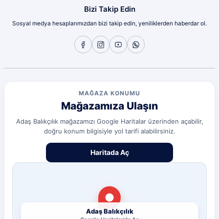
olcay tunçeli | 10/07/2026
Bizi Takip Edin
Sosyal medya hesaplarımızdan bizi takip edin, yeniliklerden haberdar ol.
Sorunsuz
olcay tunçeli | 10/07/2026
Sorunsuz
olcay tunçeli | 10/07/2026
MAĞAZA KONUMU
Mağazamıza Ulaşın
Sorunsuz
olcay tunçeli | 10/07/2026
Adaş Balıkçılık mağazamızı Google Haritalar üzerinden açabilir,
doğru konum bilgisiyle yol tarifi alabilirsiniz.
Deneyimini Paylaş
Diğer yorumları göster
Haritada Aç
Adaş Balıkçılık