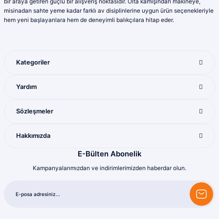
bir araya getiren güçlü bir alışveriş noktasıdır. Olta kamışından makineye,
Yunis Dura | 31/07/2026
Bu ürüne benzer farklı alternatifler olmalı.
misinadan sahte yeme kadar farklı av disiplinlerine uygun ürün seçenekleriyle
hem yeni başlayanlara hem de deneyimli balıkçılara hitap eder.
Ürün çeşitliliği bol olan bir mağaza. Alışveriş
sonrası gelen ürünlerle ilgili bir problem
yaşadığımda ilgilendirler ve sorunu
giderdiler
Kategoriler
M... K... | 28/07/2026
Gönder
Yardım
Mükemmel ötesi
M... U... | 16/07/2026
Sözleşmeler
Harika
Hakkımızda
Bozkurt Berkay Turgut | 10/07/2026
E-Bülten Abonelik
Kampanyalarımızdan ve indirimlerimizden haberdar olun.
Sorunsuz
olcay tunçeli | 10/07/2026
Sorunsuz