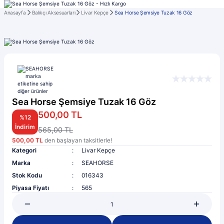
Anasayfa
Balıkçı Aksesuarları
Livar Kepçe
Sea Horse Şemsiye Tuzak 16 Göz
Sea Horse Şemsiye Tuzak 16 Göz
500,00 TL
%12
İndirim
565,00 TL
500,00 TL
den başlayan taksitlerle!
Kategori
Livar Kepçe
Marka
SEAHORSE
Stok Kodu
016343
Piyasa Fiyatı
565