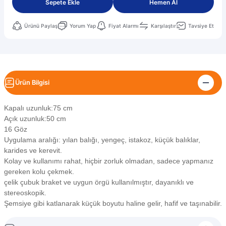
Sepete Ekle
Hemen Al
Ürünü Paylaş
Yorum Yap
Fiyat Alarmı
Karşılaştır
Tavsiye Et
Ürün Bilgisi
Kapalı uzunluk:75 cm
Açık uzunluk:50 cm
16 Göz
Uygulama aralığı: yılan balığı, yengeç, istakoz, küçük balıklar,
karides ve kerevit.
Kolay ve kullanımı rahat, hiçbir zorluk olmadan, sadece yapmanız
gereken kolu çekmek.
çelik çubuk braket ve uygun örgü kullanılmıştır, dayanıklı ve
stereoskopik.
Şemsiye gibi katlanarak küçük boyutu haline gelir, hafif ve taşınabilir.