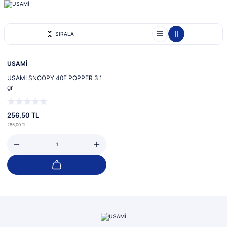
SIRALA
%10
USAMİ
USAMI SNOOPY 40F POPPER 3.1
gr
256,50 TL
285,00 TL