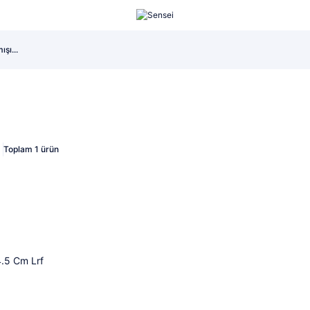
eti...
şı...
..
eti...
şı...
..
eti...
Toplam 1 ürün
4.5 Cm Lrf