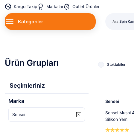
Kargo Takip
Markalar
Outlet Ürünler
Lüfer Mak
Kategoriler
Ara:
Spin Kamı
LRF Seti.
Lüfer Mak
Spin Kamı
LRF Seti.
Lüfer Mak
Ürün Grupları
Stoktakiler
Seçimleriniz
Marka
Sensei
Sensei Mushi 
Sensei
Silikon Yem