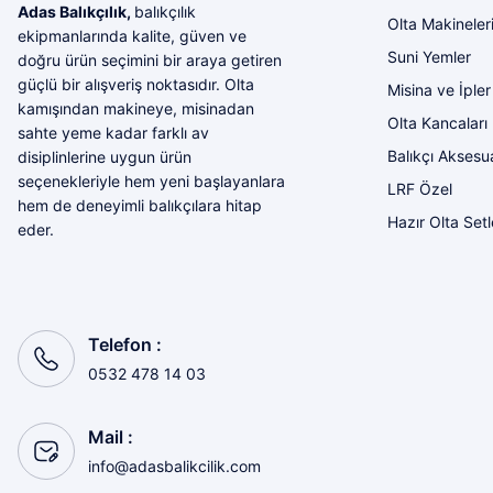
Adas Balıkçılık,
balıkçılık
Olta Makineler
ekipmanlarında kalite, güven ve
Suni Yemler
doğru ürün seçimini bir araya getiren
güçlü bir alışveriş noktasıdır. Olta
Misina ve İpler
kamışından makineye, misinadan
Olta Kancaları
sahte yeme kadar farklı av
Balıkçı Aksesua
disiplinlerine uygun ürün
seçenekleriyle hem yeni başlayanlara
LRF Özel
hem de deneyimli balıkçılara hitap
Hazır Olta Setl
eder.
Telefon :
0532 478 14 03
Mail :
info@adasbalikcilik.com