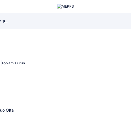
eti...
şı...
..
eti...
şı...
..
eti...
Toplam 1 ürün
kendi
uo Olta