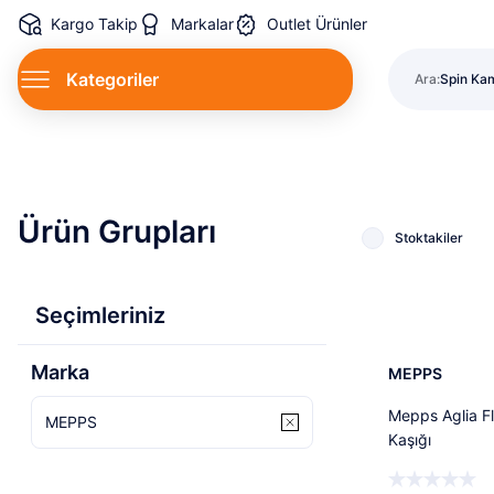
Kargo Takip
Markalar
Outlet Ürünler
Lüfer Mak
Kategoriler
Ara:
Spin Kamı
LRF Seti.
Lüfer Mak
Spin Kamı
LRF Seti.
Lüfer Mak
Ürün Grupları
Stoktakiler
Seçimleriniz
Tü
Marka
MEPPS
Mepps Aglia Fl
MEPPS
Kaşığı