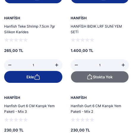
Tükendi
Yeni
HANFİSH
HANFİSH
Hanfish Teke Shrimp 7.5cm 7gr
HANFİSH BIDIK LRF SUNİ YEM
Silikon Karides
SETİ
265,00 TL
1.400,00 TL
Ekle
Stokta Yok
Tükendi
Tükendi
HANFİSH
HANFİSH
Hanfish Gurt 6 CM Karışık Yem
Hanfish Gurt 6 CM Karışık Yem
Paketi - Mix 3
Paketi - Mix 2
230,00 TL
230,00 TL