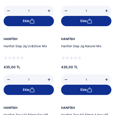
Ekle
Ekle
HANFİSH
HANFİSH
Hanfish Slap Jig Uv&Glow Mix
Hanfish Slap Jig Naturel Mix
435,00 TL
435,00 TL
Ekle
Ekle
%5
Yeni
HANFİSH
HANFİSH
Hanfish Zıpır UG 50mm 5gr LRF
Hanfish Zıpır KG 50mm 4,5gr LRF