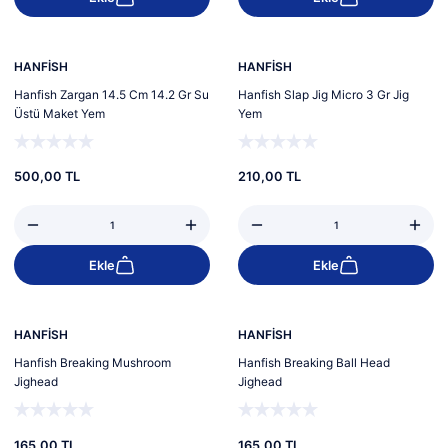
Yeni
Yeni
HANFİSH
HANFİSH
Hanfish Zargan 14.5 Cm 14.2 Gr Su
Hanfish Slap Jig Micro 3 Gr Jig
Üstü Maket Yem
Yem
500,00 TL
210,00 TL
Ekle
Ekle
Yeni
Yeni
HANFİSH
HANFİSH
Hanfish Breaking Mushroom
Hanfish Breaking Ball Head
Jighead
Jighead
165,00 TL
165,00 TL