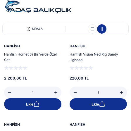
SIRALA
Yeni
Yeni
HANFİSH
HANFİSH
Hanfish Hornet 5’i Bir Yerde Özel
Hanfish Vision Ned Rig Sandy
Set
Jighead
2.200,00 TL
220,00 TL
Ekle
Ekle
Yeni
HANFİSH
HANFİSH