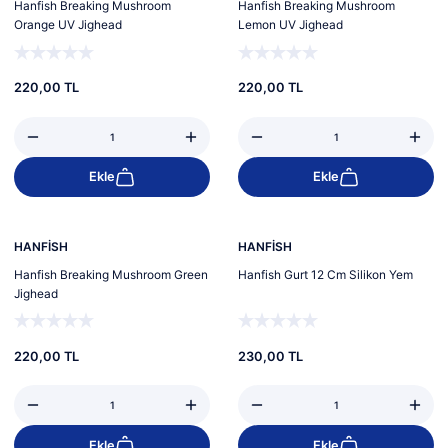
Hanfish Breaking Mushroom
Hanfish Breaking Mushroom
Orange UV Jighead
Lemon UV Jighead
220,00 TL
220,00 TL
Ekle
Ekle
Yeni
Yeni
HANFİSH
HANFİSH
Hanfish Breaking Mushroom Green
Hanfish Gurt 12 Cm Silikon Yem
Jighead
220,00 TL
230,00 TL
Ekle
Ekle