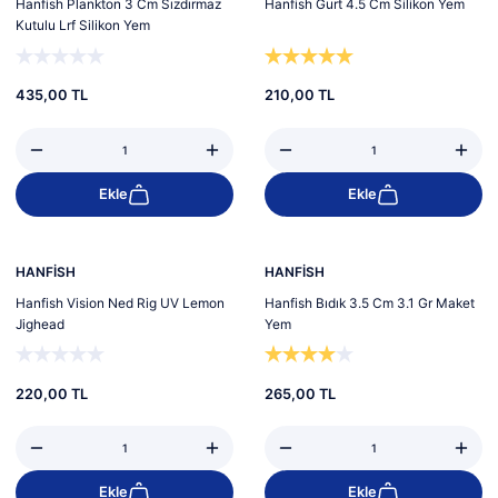
Hanfish Plankton 3 Cm Sızdırmaz
Hanfish Gurt 4.5 Cm Silikon Yem
Kutulu Lrf Silikon Yem
435,00 TL
210,00 TL
Ekle
Ekle
Yeni
HANFİSH
HANFİSH
Hanfish Vision Ned Rig UV Lemon
Hanfish Bıdık 3.5 Cm 3.1 Gr Maket
Jighead
Yem
220,00 TL
265,00 TL
Ekle
Ekle