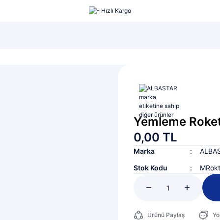
şı...
LRF Seti...
Lüfer Maketi...
Yemleme Roketi
0,00 TL
Marka
ALBA
Stok Kodu
MRok
Ürünü Paylaş
Yo