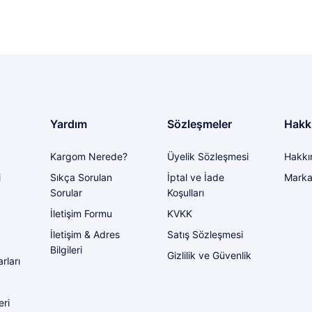
Yorum Yaz
Soru Sor
i bir problem yaşadığımda ilgilendirler
Yardım
Sözleşmeler
Hakk
Kargom Nerede?
Üyelik Sözleşmesi
Hakkı
Gönder
i
Sıkça Sorulan
İptal ve İade
Marka
Sorular
Koşulları
İletişim Formu
KVKK
İletişim & Adres
Satış Sözleşmesi
Bilgileri
Gizlilik ve Güvenlik
rları
eri