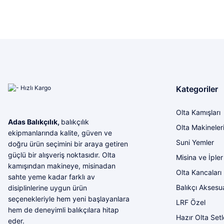
Ürün resmi kalitesiz, bozuk veya görüntülenemiyor.
İlgi ve alakaları için kendilerine teşekkür ederim
Ürün açıklamasında eksik bilgiler bulunuyor.
Yunis Dura | 31/07/2026
Ürün bilgilerinde hatalar bulunuyor.
Ürün fiyatı diğer sitelerden daha pahalı.
Ürün çeşitliliği bol olan bir mağaza. Alışveriş sonrası gelen ürünlerle ilgil
Bu ürüne benzer farklı alternatifler olmalı.
ve sorunu giderdiler
M... K... | 28/07/2026
Kategoriler
Mükemmel ötesi
Olta Kamışları
Adas Balıkçılık,
balıkçılık
M... U... | 16/07/2026
Olta Makineler
ekipmanlarında kalite, güven ve
Suni Yemler
doğru ürün seçimini bir araya getiren
Harika
güçlü bir alışveriş noktasıdır. Olta
Misina ve İpler
Bozkurt Berkay Turgut | 10/07/2026
kamışından makineye, misinadan
Olta Kancaları
sahte yeme kadar farklı av
Balıkçı Aksesua
disiplinlerine uygun ürün
Sorunsuz
seçenekleriyle hem yeni başlayanlara
LRF Özel
olcay tunçeli | 10/07/2026
hem de deneyimli balıkçılara hitap
Hazır Olta Setl
eder.