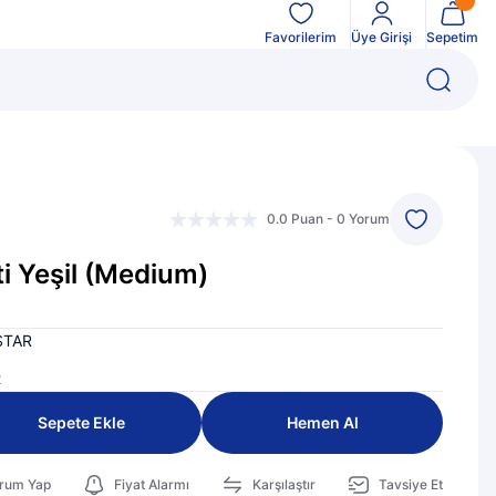
Favorilerim
Üye Girişi
Sepetim
0.0 Puan - 0 Yorum
 Yeşil (Medium)
STAR
t
Sepete Ekle
Hemen Al
rum Yap
Fiyat Alarmı
Karşılaştır
Tavsiye Et