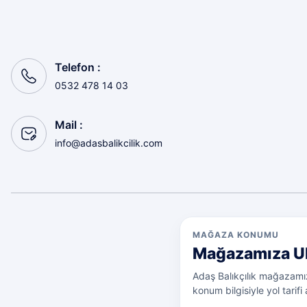
Sorunsuz
olcay tunçeli | 10/07/2026
Telefon :
Sorunsuz
0532 478 14 03
olcay tunçeli | 10/07/2026
Mail :
Sorunsuz
info@adasbalikcilik.com
olcay tunçeli | 10/07/2026
Sorunsuz
olcay tunçeli | 10/07/2026
MAĞAZA KONUMU
Mağazamıza U
Deneyimini Paylaş
Adaş Balıkçılık mağazamız
konum bilgisiyle yol tarifi a