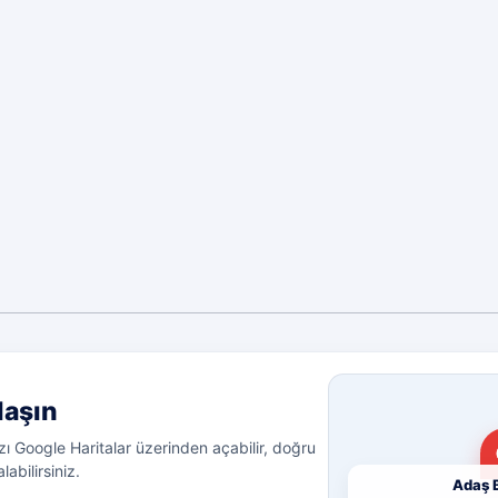
laşın
ı Google Haritalar üzerinden açabilir, doğru
labilirsiniz.
Adaş B