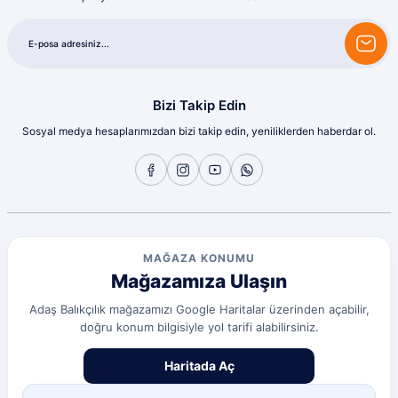
olcay tunçeli | 10/07/2026
Sorunsuz
olcay tunçeli | 10/07/2026
Bizi Takip Edin
Sosyal medya hesaplarımızdan bizi takip edin, yeniliklerden haberdar ol.
Sorunsuz
olcay tunçeli | 10/07/2026
Sorunsuz
olcay tunçeli | 10/07/2026
MAĞAZA KONUMU
Mağazamıza Ulaşın
Sorunsuz
olcay tunçeli | 10/07/2026
Adaş Balıkçılık mağazamızı Google Haritalar üzerinden açabilir,
doğru konum bilgisiyle yol tarifi alabilirsiniz.
Deneyimini Paylaş
Diğer yorumları göster
Haritada Aç