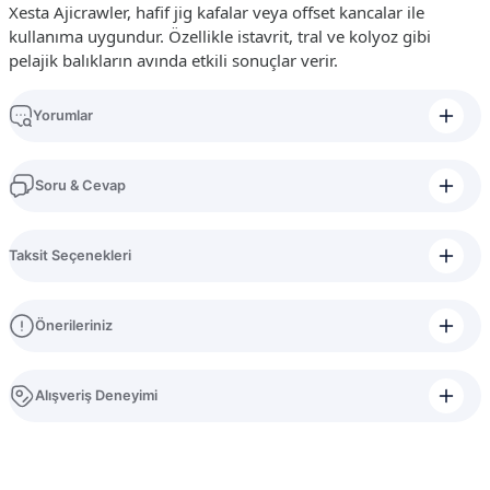
Xesta Ajicrawler, hafif jig kafalar veya offset kancalar ile
kullanıma uygundur. Özellikle istavrit, tral ve kolyoz gibi
pelajik balıkların avında etkili sonuçlar verir.
Yorumlar
Soru & Cevap
Bu ürüne ilk yorumu siz yapın!
Taksit Seçenekleri
Yorum Yaz
Ürün hakkında henüz soru sorulmamış.
Önerileriniz
Soru Sor
Bu ürünün fiyat bilgisi, resim, ürün açıklamalarında ve diğer konularda
Alışveriş Deneyimi
yetersiz gördüğünüz noktaları öneri formunu kullanarak tarafımıza
iletebilirsiniz.
Görüş ve önerileriniz için teşekkür ederiz.
bilinen güvenli bi iş yeri konforlu
alışverişlerim oldu hatta arayıp destekte
alabilirsiniz