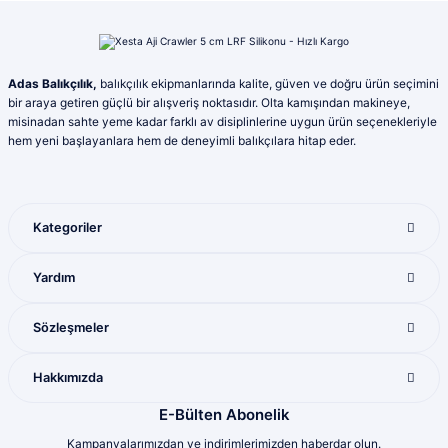
Ürün resmi kalitesiz, bozuk veya görüntülenemiyor.
Ahmet şahin | 01/08/2026
Ürün açıklamasında eksik bilgiler bulunuyor.
Ürün bilgilerinde hatalar bulunuyor.
İlgi ve alakaları için kendilerine teşekkür
Adas Balıkçılık,
balıkçılık ekipmanlarında kalite, güven ve doğru ürün seçimini
ederim
Ürün fiyatı diğer sitelerden daha pahalı.
bir araya getiren güçlü bir alışveriş noktasıdır. Olta kamışından makineye,
Yunis Dura | 31/07/2026
Bu ürüne benzer farklı alternatifler olmalı.
misinadan sahte yeme kadar farklı av disiplinlerine uygun ürün seçenekleriyle
hem yeni başlayanlara hem de deneyimli balıkçılara hitap eder.
Ürün çeşitliliği bol olan bir mağaza. Alışveriş
sonrası gelen ürünlerle ilgili bir problem
yaşadığımda ilgilendirler ve sorunu
giderdiler
Kategoriler
M... K... | 28/07/2026
Gönder
Yardım
Mükemmel ötesi
M... U... | 16/07/2026
Sözleşmeler
Harika
Hakkımızda
Bozkurt Berkay Turgut | 10/07/2026
E-Bülten Abonelik
Kampanyalarımızdan ve indirimlerimizden haberdar olun.
Sorunsuz