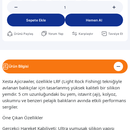
Sepete Ekle
Hemen Al
Ürünü Paylaş
Yorum Yap
Karşılaştır
Tavsiye Et
Ürün Bilgisi
Xesta Ajicrawler, özellikle LRF (Light Rock Fishing) tekniğiyle
avlanan balıkçılar için tasarlanmış yüksek kaliteli bir silikon
yemdir. 5 cm uzunluğundaki bu yem, istavrit (aji), kolyoz,
uskumru ve benzeri pelajik balıkların avında etkili performans
sergiler.
Öne Çıkan Özellikler
Gerçekçi Hareket Kabiliyeti: Ultra yumuşak silikon yapısı