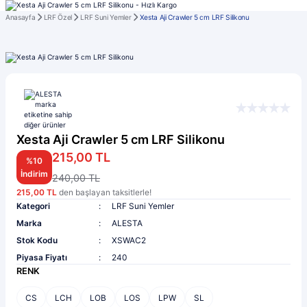
Anasayfa
LRF Özel
LRF Suni Yemler
Xesta Aji Crawler 5 cm LRF Silikonu
Xesta Aji Crawler 5 cm LRF Silikonu
215,00 TL
%10
İndirim
240,00 TL
215,00 TL
den başlayan taksitlerle!
Kategori
LRF Suni Yemler
Marka
ALESTA
Stok Kodu
XSWAC2
Piyasa Fiyatı
240
RENK
CS
LCH
LOB
LOS
LPW
SL