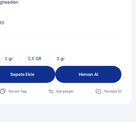
gheadleri
10
2 gr
2,5 GR
3 gr
Sepete Ekle
Hemen Al
Yorum Yap
Karşılaştır
Tavsiye Et