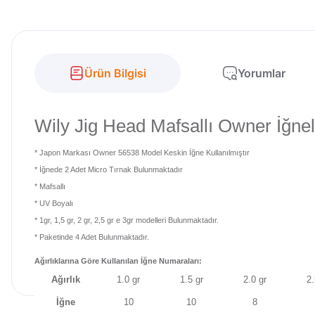
Ürün Bilgisi
Yorumlar
Wily Jig Head Mafsallı Owner İğne
*
Japon Markası Owner 56538 Model Keskin İğne Kullanılmıştır
* İğnede 2 Adet Micro Tırnak Bulunmaktadır
* Mafsallı
* UV Boyalı
* 1gr, 1,5 gr, 2 gr, 2,5 gr e 3gr modelleri Bulunmaktadır.
* Paketinde 4 Adet Bulunmaktadır.
Ağırlıklarına Göre Kullanılan İğne Numaraları:
Ağırlık
1.0 gr
1.5 gr
2.0 gr
2.
İğne
10
10
8