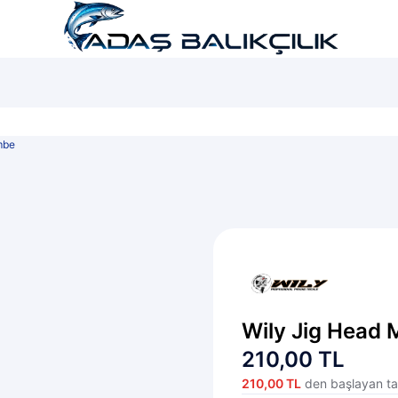
şı...
LRF Seti...
Lüfer Maketi...
embe
Wily Jig Head 
210,00 TL
210,00 TL
den başlayan tak