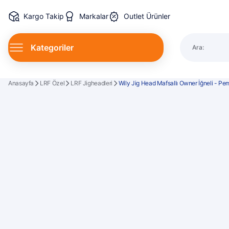
Kargo Takip
Markalar
Outlet Ürünler
Kategoriler
Ara:
Spin Kamı
Anasayfa
LRF Özel
LRF Jigheadleri
Wily Jig Head Mafsallı Owner İğneli - P