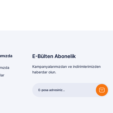
da henüz soru sorulmamış.
e ilk yorumu siz yapın!
.
Yorum Yaz
Soru Sor
len
orunu
ımızda
E-Bülten Abonelik
Kampanyalarımızdan ve indirimlerimizden
mızda
haberdar olun.
lar
Gönder