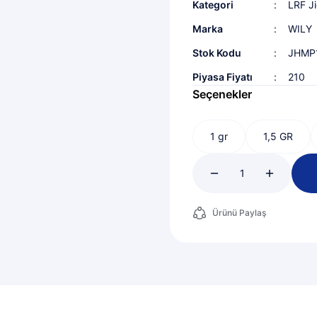
Kategori
LRF Ji
Marka
WILY
Stok Kodu
JHMP
Piyasa Fiyatı
210
Seçenekler
1 gr
1,5 GR
Ürünü Paylaş