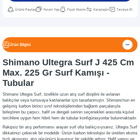
Ürünü Paylaş
Yorum Yap
Fiyat Alarmı
Karşılaştır
Tavsiye Et
Ürün Bilgisi
Shimano Ultegra Surf J 425 Cm
Max. 225 Gr Surf Kamışı -
Tubular
Shimano Ultegra Surf, özellikle uzun atış surf disiplini ile avlanan
balıkçılar veya turnuvaya katılananlar için tasarlanmıştır. Shimano'nun en
gelişmiş karbon birinci sınıf teknolojilerinden bağlantı parçalarıyla
birleştiren bu çarpıcı, hafif ve dengeli serinin seçenekleri arasında kişisel
tercihlere uygun hem hibrit hem de tubular konfigürasyonlar bulunmaktadır.
Rakipsiz bir atış performansı arayan surf olta balıkçısıysanız, Ultegra Surf
dikkatinizi çekecek bir modeldir. Üstün karbon teknolojisi ile üretilen ekstra
hızlı aksiyonu, atış gücünüzü kusursuz bir şekilde arttırır. Hafif yapısı ve