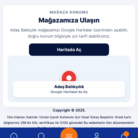
olcay tunçeli | 10/07/2026
MAĞAZA KONUMU
Mağazamıza Ulaşın
Sorunsuz
olcay tunçeli | 10/07/2026
Adaş Balıkçılık mağazamızı Google Haritalar üzerinden açabilir,
doğru konum bilgisiyle yol tarifi alabilirsiniz.
Deneyimini Paylaş
Diğer yorumları göster
Haritada Aç
Adaş Balıkçılık
Google Haritalar’da Aç
Copyright © 2025.
Tüm Hakları Saklıdır. İzinsin İçerik Kullanımı İçin Yasal Süreç Başlatılır. Kredi kartı
bilgileriniz 256 bit SSL sertifikası ile %100 güvende! Bu websitenin tüm düzenlemeleri
FishPeak Media tarafından yapılmaktadır.