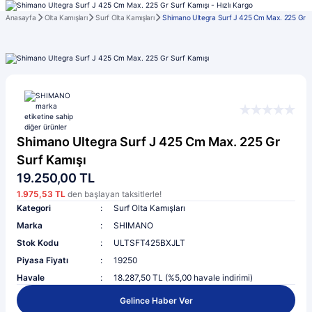
Anasayfa
Olta Kamışları
Surf Olta Kamışları
Shimano Ultegra Surf J 425 Cm Max. 225 Gr S
Shimano Ultegra Surf J 425 Cm Max. 225 Gr
Surf Kamışı
19.250,00 TL
1.975,53 TL
den başlayan taksitlerle!
Kategori
Surf Olta Kamışları
Marka
SHIMANO
Stok Kodu
ULTSFT425BXJLT
Piyasa Fiyatı
19250
Havale
18.287,50 TL (%5,00 havale indirimi)
Gelince Haber Ver