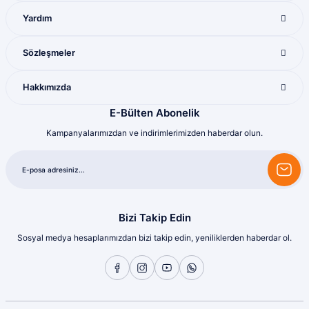
Yardım
Mükemmel ötesi
M... U... | 16/07/2026
Sözleşmeler
Harika
Hakkımızda
Bozkurt Berkay Turgut | 10/07/2026
E-Bülten Abonelik
Kampanyalarımızdan ve indirimlerimizden haberdar olun.
Sorunsuz
olcay tunçeli | 10/07/2026
Sorunsuz
olcay tunçeli | 10/07/2026
Bizi Takip Edin
Sosyal medya hesaplarımızdan bizi takip edin, yeniliklerden haberdar ol.
Sorunsuz
olcay tunçeli | 10/07/2026
Sorunsuz