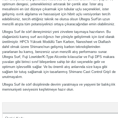
optimum dengesi, yeteneklerinizi artırarak bir çentik atar. İster atış
mesafesini en üst düzeye çıkarmak için tubular uçlu seçenekleri, ister
gelişmiş ısırık algılama ve hassasiyet için hibrit uçlu versiyonları tercih
edebilirsiniz, tercih ettiğiniz teknik ne olursa olsun Ultegra Surf'ün uzun
menzilli atışta tüm potansiyelinizi ortaya çıkaracağından emin olabilirsiniz.
Ultegra Surf ile sörf deneyiminizi yeni zirvelere taşımaya hazırlanın. Bu
olağanüstü kamış surf avcılığınızı her yönüyle geliştirmek için özel olarak
üretilmiştir. HPC'li Yüksek Modüllü Tam Karbon, Nanosheet ve Diaflash
dahil olmak üzere Shimano'nun gelişmiş karbon teknolojilerinden
yararlanan bu kamış, benzersiz uzun menzilli atış performansı sunar.
Ultegra Surf, Fuji Lowrider/K-Type Alconite kılavuzlar ve Fuji DPS makara
yuvaları gibi birinci sınıf bileşenlere sahip bir dizi seçenekle gelir ve
optimum işlevsellik sağlar. Ve bu önemli atış anlarında size kaya gibi
sağlam bir tutuş sağlamak için tasarlanmış Shimano Cast Control Grip'i de
unutmayalım.
Ultegra Surf ile sörf disiplininde devrim yaratmaya ve yepyeni bir balıkçılık
memnuniyeti seviyesini keşfetmeye hazır olun.