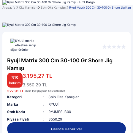
Anasayfa
Olta Kamışları
Spin Olta Kamışları
Ryuji Matrix 300 Cm 30-100 Gr Shore Jig Kamış
Ryuji Matrix 300 Cm 30-100 Gr Shore Jig
Kamışı
3.195,27 TL
%10
İndirim
3.550,29 TL
327,91 TL
den başlayan taksitlerle!
Kategori
Spin Olta Kamışları
Marka
RYUJİ
Stok Kodu
RYJMFSJ300
Piyasa Fiyatı
3550.29
Gelince Haber Ver