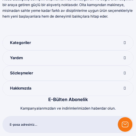
Ürün fiyatı diğer sitelerden daha pahalı.
bir araya getiren güçlü bir alışveriş noktasıdır. Olta kamışından makineye,
Yunis Dura | 31/07/2026
Bu ürüne benzer farklı alternatifler olmalı.
misinadan sahte yeme kadar farklı av disiplinlerine uygun ürün seçenekleriyle
hem yeni başlayanlara hem de deneyimli balıkçılara hitap eder.
Ürün çeşitliliği bol olan bir mağaza. Alışveriş
sonrası gelen ürünlerle ilgili bir problem
yaşadığımda ilgilendirler ve sorunu
giderdiler
Kategoriler
M... K... | 28/07/2026
Gönder
Yardım
Mükemmel ötesi
M... U... | 16/07/2026
Sözleşmeler
Harika
Hakkımızda
Bozkurt Berkay Turgut | 10/07/2026
E-Bülten Abonelik
Kampanyalarımızdan ve indirimlerimizden haberdar olun.
Sorunsuz
olcay tunçeli | 10/07/2026
Sorunsuz