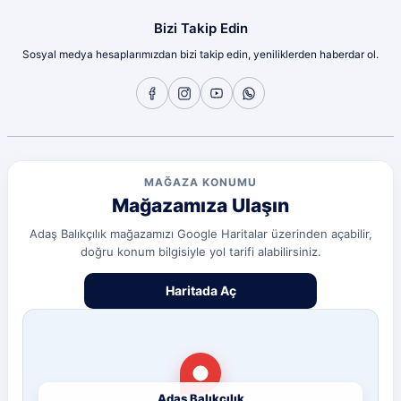
olcay tunçeli | 10/07/2026
Bizi Takip Edin
Sosyal medya hesaplarımızdan bizi takip edin, yeniliklerden haberdar ol.
Sorunsuz
olcay tunçeli | 10/07/2026
Sorunsuz
olcay tunçeli | 10/07/2026
MAĞAZA KONUMU
Mağazamıza Ulaşın
Sorunsuz
olcay tunçeli | 10/07/2026
Adaş Balıkçılık mağazamızı Google Haritalar üzerinden açabilir,
doğru konum bilgisiyle yol tarifi alabilirsiniz.
Deneyimini Paylaş
Diğer yorumları göster
Haritada Aç
Adaş Balıkçılık