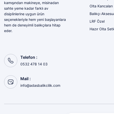
Bozkurt Berkay Turgut | 10/07/2026
kamışından makineye, misinadan
Olta Kancaları
sahte yeme kadar farklı av
Balıkçı Aksesua
disiplinlerine uygun ürün
Sorunsuz
seçenekleriyle hem yeni başlayanlara
LRF Özel
olcay tunçeli | 10/07/2026
hem de deneyimli balıkçılara hitap
Hazır Olta Setl
eder.
Sorunsuz
olcay tunçeli | 10/07/2026
Telefon :
Sorunsuz
0532 478 14 03
olcay tunçeli | 10/07/2026
Mail :
Sorunsuz
info@adasbalikcilik.com
olcay tunçeli | 10/07/2026
Sorunsuz
olcay tunçeli | 10/07/2026