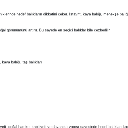
rinde hedef balıkların dikkatini çeker. İstavrit, kaya balığı, menekşe balığı g
ğal görünümünü artırır. Bu sayede en seçici balıklar bile cezbedilir.
 kaya balığı, taş balıkları
yeti, doğal hareket kabiliyeti ve dayanıklı yapısı sayesinde hedef balıkları 