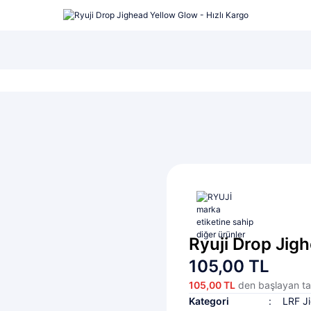
şı...
LRF Seti...
Lüfer Maketi...
Ryuji Drop Jig
105,00 TL
105,00 TL
den başlayan tak
Kategori
LRF Ji