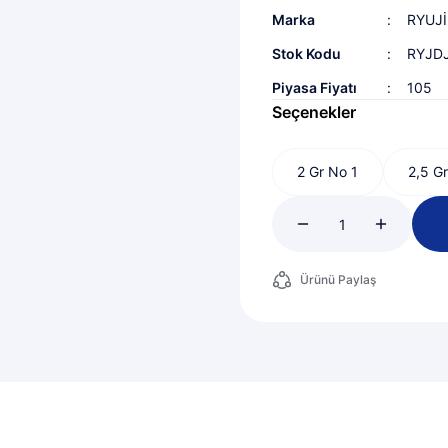
Marka
RYUJİ
Stok Kodu
RYJD
Piyasa Fiyatı
105
Seçenekler
2 Gr No 1
2,5 G
Ürünü Paylaş