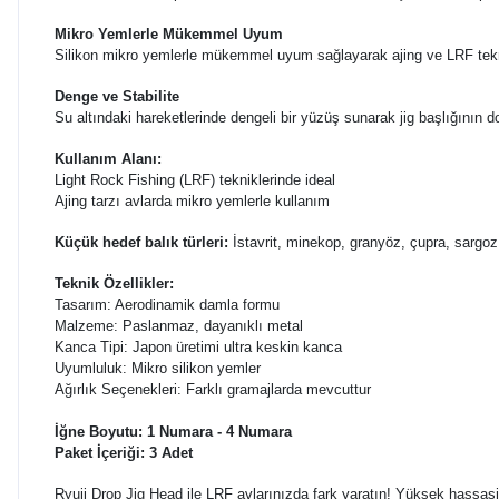
Mikro Yemlerle Mükemmel Uyum
Silikon mikro yemlerle mükemmel uyum sağlayarak ajing ve LRF teknikle
Denge ve Stabilite
Su altındaki hareketlerinde dengeli bir yüzüş sunarak jig başlığının do
Kullanım Alanı:
Light Rock Fishing (LRF) tekniklerinde ideal
Ajing tarzı avlarda mikro yemlerle kullanım
Küçük hedef balık türleri:
İstavrit, minekop, granyöz, çupra, sargoz,
Teknik Özellikler:
Tasarım: Aerodinamik damla formu
Malzeme: Paslanmaz, dayanıklı metal
Kanca Tipi: Japon üretimi ultra keskin kanca
Uyumluluk: Mikro silikon yemler
Ağırlık Seçenekleri: Farklı gramajlarda mevcuttur
İğne Boyutu: 1 Numara - 4 Numara
Paket İçeriği: 3 Adet
Ryuji Drop Jig Head ile LRF avlarınızda fark yaratın! Yüksek hassasi