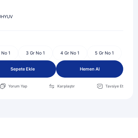
JHYUV
r No 1
3 Gr No 1
4 Gr No 1
5 Gr No 1
Sepete Ekle
Hemen Al
Yorum Yap
Karşılaştır
Tavsiye Et