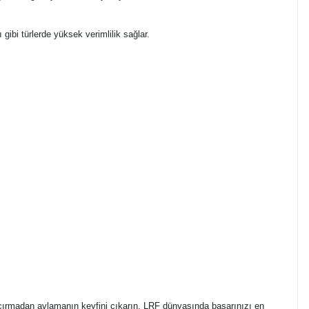
ibi türlerde yüksek verimlilik sağlar.
kaçırmadan avlamanın keyfini çıkarın. LRF dünyasında başarınızı en