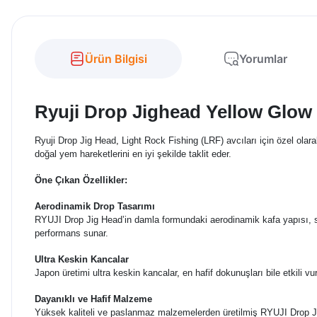
Ürün Bilgisi
Yorumlar
Ryuji Drop Jighead Yellow Glow
Ryuji Drop Jig Head
,
Light Rock Fishing (LRF) avcıları için özel olar
doğal yem hareketlerini en iyi şekilde taklit eder.
Öne Çıkan Özellikler:
Aerodinamik Drop Tasarımı
RYUJI Drop Jig Head’in damla formundaki aerodinamik kafa yapısı, su
performans sunar.
Ultra Keskin Kancalar
Japon üretimi ultra keskin kancalar
,
en hafif dokunuşları bile etkili 
Dayanıklı ve Hafif Malzeme
Yüksek kaliteli ve paslanmaz malzemelerden üretilmiş RYUJI Drop Jig