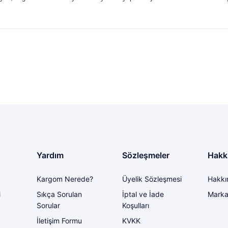
larda yetersiz gördüğünüz noktaları öneri formunu kullanarak tarafımıza il
 alabilirsiniz
Ürün hakkında henüz soru sorulmamış.
Bu ürüne ilk yorumu siz yapın!
Yorum Yaz
Soru Sor
i bir problem yaşadığımda ilgilendirler
Yardım
Sözleşmeler
Hakk
Kargom Nerede?
Üyelik Sözleşmesi
Hakkı
Gönder
i
Sıkça Sorulan
İptal ve İade
Marka
Sorular
Koşulları
İletişim Formu
KVKK