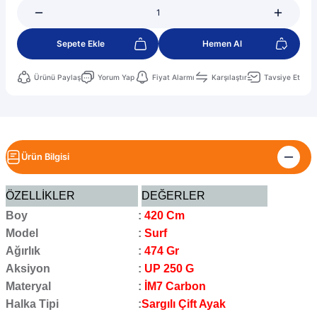
Sepete Ekle
Hemen Al
Ürünü Paylaş
Yorum Yap
Fiyat Alarmı
Karşılaştır
Tavsiye Et
Ürün Bilgisi
ÖZELLİKLER
DEĞERLER
Boy
:
420 Cm
Model
:
Surf
Ağırlık
:
474 Gr
Aksiyon
:
UP 250 G
Materyal
:
İM7 Carbon
Halka Tipi
:
Sargılı Çift Ayak