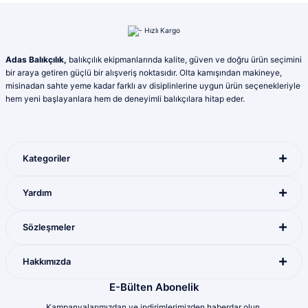
Ürün resmi kalitesiz, bozuk veya görüntülenemiyor.
Ahmet şahin | 01/08/2026
Ürün açıklamasında eksik bilgiler bulunuyor.
Ürün bilgilerinde hatalar bulunuyor.
İlgi ve alakaları için kendilerine teşekkür
Adas Balıkçılık,
balıkçılık ekipmanlarında kalite, güven ve doğru ürün seçimini
ederim
Ürün fiyatı diğer sitelerden daha pahalı.
bir araya getiren güçlü bir alışveriş noktasıdır. Olta kamışından makineye,
Yunis Dura | 31/07/2026
Bu ürüne benzer farklı alternatifler olmalı.
misinadan sahte yeme kadar farklı av disiplinlerine uygun ürün seçenekleriyle
hem yeni başlayanlara hem de deneyimli balıkçılara hitap eder.
Ürün çeşitliliği bol olan bir mağaza. Alışveriş
sonrası gelen ürünlerle ilgili bir problem
yaşadığımda ilgilendirler ve sorunu
giderdiler
Kategoriler
M... K... | 28/07/2026
Gönder
Yardım
Mükemmel ötesi
M... U... | 16/07/2026
Sözleşmeler
Harika
Hakkımızda
Bozkurt Berkay Turgut | 10/07/2026
E-Bülten Abonelik
Kampanyalarımızdan ve indirimlerimizden haberdar olun.