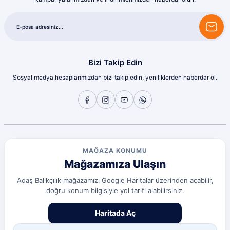
Sorunsuz
olcay tunçeli | 10/07/2026
Sorunsuz
olcay tunçeli | 10/07/2026
Bizi Takip Edin
Sosyal medya hesaplarımızdan bizi takip edin, yeniliklerden haberdar ol.
Sorunsuz
olcay tunçeli | 10/07/2026
Sorunsuz
olcay tunçeli | 10/07/2026
MAĞAZA KONUMU
Mağazamıza Ulaşın
Sorunsuz
olcay tunçeli | 10/07/2026
Adaş Balıkçılık mağazamızı Google Haritalar üzerinden açabilir,
doğru konum bilgisiyle yol tarifi alabilirsiniz.
Deneyimini Paylaş
Diğer yorumları göster
Haritada Aç