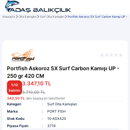
Anasayfa
Olta Kamışları
Surf Olta Kamışları
Portfish Askoroz SX Surf Carbon Kamışı UP - 
Portfish Askoroz SX Surf Carbon Kamışı UP -
250 gr 420 CM
3.347,10 TL
%10
İndirim
3.719,00 TL
343,50 TL
den başlayan taksitlerle!
Kategori
Surf Olta Kamışları
Marka
PORT FISH
Stok Kodu
10-ASX420
Piyasa Fiyatı
3719