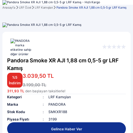
Anasayfa
LRF Özel
LRF Kamışları
Pandora Smoke XR AJI 1,88 cm 0,5-5 gr LRF Kamış
Pandora Smoke XR AJI 1,88 cm 0,5-5 gr LRF
Kamış
3.039,50 TL
%5
İndirim
3.199,00 TL
311,93 TL
den başlayan taksitlerle!
Kategori
LRF Kamışları
Marka
PANDORA
Stok Kodu
SMKXR188
Piyasa Fiyatı
3199
Gelince Haber Ver