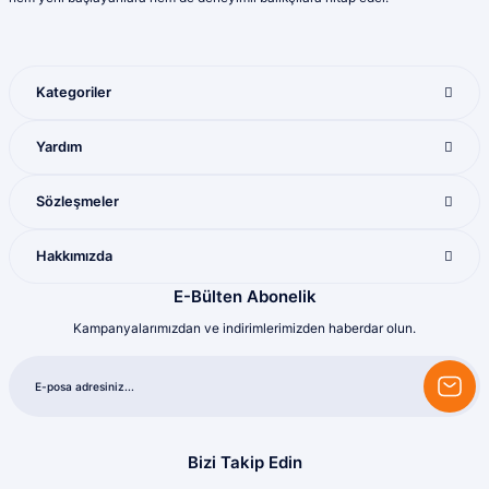
Ürün çeşitliliği bol olan bir mağaza. Alışveriş
sonrası gelen ürünlerle ilgili bir problem
yaşadığımda ilgilendirler ve sorunu
giderdiler
Kategoriler
M... K... | 28/07/2026
Gönder
Yardım
Mükemmel ötesi
M... U... | 16/07/2026
Sözleşmeler
Harika
Hakkımızda
Bozkurt Berkay Turgut | 10/07/2026
E-Bülten Abonelik
Kampanyalarımızdan ve indirimlerimizden haberdar olun.
Sorunsuz
olcay tunçeli | 10/07/2026
Sorunsuz
olcay tunçeli | 10/07/2026
Bizi Takip Edin