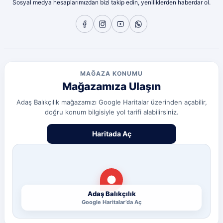
Sosyal medya hesaplarımızdan bizi takip edin, yeniliklerden haberdar ol.
Sorunsuz
olcay tunçeli | 10/07/2026
Sorunsuz
olcay tunçeli | 10/07/2026
MAĞAZA KONUMU
Mağazamıza Ulaşın
Sorunsuz
olcay tunçeli | 10/07/2026
Adaş Balıkçılık mağazamızı Google Haritalar üzerinden açabilir,
doğru konum bilgisiyle yol tarifi alabilirsiniz.
Deneyimini Paylaş
Diğer yorumları göster
Haritada Aç
Adaş Balıkçılık
Google Haritalar’da Aç