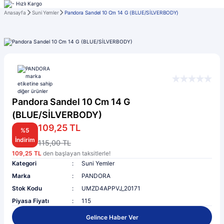
Anasayfa
Suni Yemler
Pandora Sandel 10 Cm 14 G (BLUE/SİLVERBODY)
Pandora Sandel 10 Cm 14 G
(BLUE/SİLVERBODY)
109,25 TL
%5
İndirim
115,00 TL
109,25 TL
den başlayan taksitlerle!
Kategori
Suni Yemler
Marka
PANDORA
Stok Kodu
UMZD4APPVJ_20171
Piyasa Fiyatı
115
Gelince Haber Ver