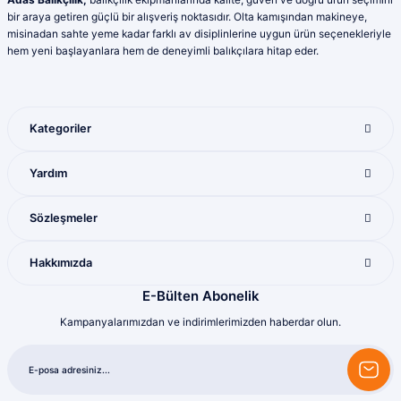
ederim
Ürün fiyatı diğer sitelerden daha pahalı.
bir araya getiren güçlü bir alışveriş noktasıdır. Olta kamışından makineye,
Yunis Dura | 31/07/2026
Bu ürüne benzer farklı alternatifler olmalı.
misinadan sahte yeme kadar farklı av disiplinlerine uygun ürün seçenekleriyle
hem yeni başlayanlara hem de deneyimli balıkçılara hitap eder.
Ürün çeşitliliği bol olan bir mağaza. Alışveriş
sonrası gelen ürünlerle ilgili bir problem
yaşadığımda ilgilendirler ve sorunu
giderdiler
Kategoriler
M... K... | 28/07/2026
Gönder
Yardım
Mükemmel ötesi
M... U... | 16/07/2026
Sözleşmeler
Harika
Hakkımızda
Bozkurt Berkay Turgut | 10/07/2026
E-Bülten Abonelik
Kampanyalarımızdan ve indirimlerimizden haberdar olun.
Sorunsuz
olcay tunçeli | 10/07/2026
Sorunsuz