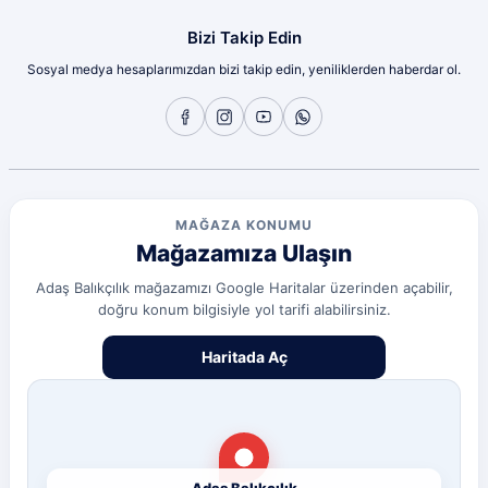
olcay tunçeli | 10/07/2026
Bizi Takip Edin
Sosyal medya hesaplarımızdan bizi takip edin, yeniliklerden haberdar ol.
Sorunsuz
olcay tunçeli | 10/07/2026
Sorunsuz
olcay tunçeli | 10/07/2026
MAĞAZA KONUMU
Mağazamıza Ulaşın
Sorunsuz
olcay tunçeli | 10/07/2026
Adaş Balıkçılık mağazamızı Google Haritalar üzerinden açabilir,
doğru konum bilgisiyle yol tarifi alabilirsiniz.
Deneyimini Paylaş
Diğer yorumları göster
Haritada Aç