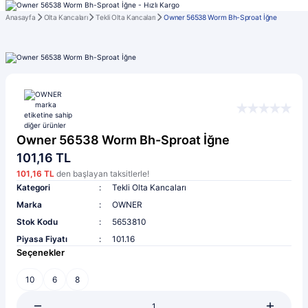
Anasayfa
Olta Kancaları
Tekli Olta Kancaları
Owner 56538 Worm Bh-Sproat İğne
Owner 56538 Worm Bh-Sproat İğne
101,16 TL
101,16 TL
den başlayan taksitlerle!
Kategori
Tekli Olta Kancaları
Marka
OWNER
Stok Kodu
5653810
Piyasa Fiyatı
101.16
Seçenekler
10
6
8