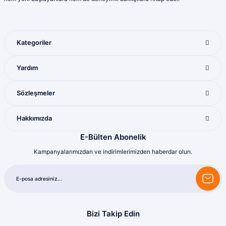
Ürün çeşitliliği bol olan bir mağaza. Alışveriş
sonrası gelen ürünlerle ilgili bir problem
yaşadığımda ilgilendirler ve sorunu
giderdiler
Kategoriler
M... K... | 28/07/2026
Gönder
Yardım
Mükemmel ötesi
M... U... | 16/07/2026
Sözleşmeler
Harika
Hakkımızda
Bozkurt Berkay Turgut | 10/07/2026
E-Bülten Abonelik
Kampanyalarımızdan ve indirimlerimizden haberdar olun.
Sorunsuz
olcay tunçeli | 10/07/2026
Sorunsuz
olcay tunçeli | 10/07/2026
Bizi Takip Edin