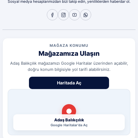
Sosyal medya hesaplarımızdan bizi takip edin, yeniliklerden haberdar ol.
Sorunsuz
olcay tunçeli | 10/07/2026
Sorunsuz
olcay tunçeli | 10/07/2026
MAĞAZA KONUMU
Mağazamıza Ulaşın
Sorunsuz
olcay tunçeli | 10/07/2026
Adaş Balıkçılık mağazamızı Google Haritalar üzerinden açabilir,
doğru konum bilgisiyle yol tarifi alabilirsiniz.
Deneyimini Paylaş
Diğer yorumları göster
Haritada Aç
Adaş Balıkçılık
Google Haritalar’da Aç