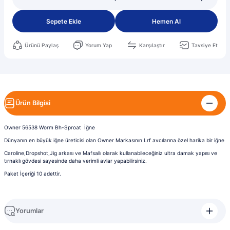
Sepete Ekle
Hemen Al
Ürünü Paylaş
Yorum Yap
Karşılaştır
Tavsiye Et
Ürün Bilgisi
Owner 56538 Worm Bh-Sproat İğne
Dünyanın en büyük iğne üreticisi olan Owner Markasının Lrf avcılarına özel harika bir iğne
Caroline,Dropshot,Jig arkası ve Mafsallı olarak kullanabileceğiniz ultra damak yapısı ve
tırnaklı gövdesi sayesinde daha verimli avlar yapabilirsiniz.
Paket İçeriği 10 adettir.
Yorumlar