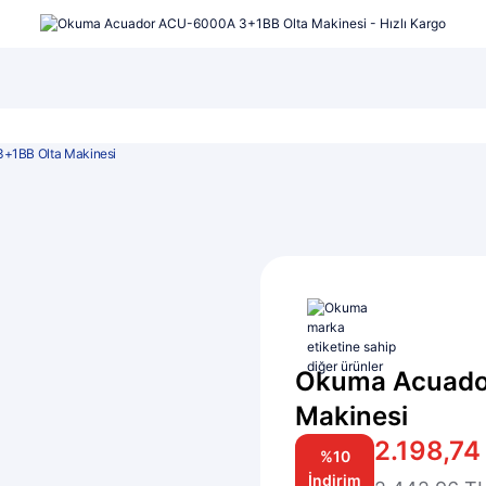
şı...
LRF Seti...
Lüfer Maketi...
+1BB Olta Makinesi
Okuma Acuado
Makinesi
2.198,74
%10
İndirim