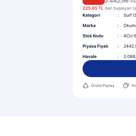
2.442,96 T
225,65 TL
den başlayan tak
Kategori
Surf O
Marka
Okum
Stok Kodu
ACU-
Piyasa Fiyatı
2442.
Havale
2.088,
Ürünü Paylaş
Yo