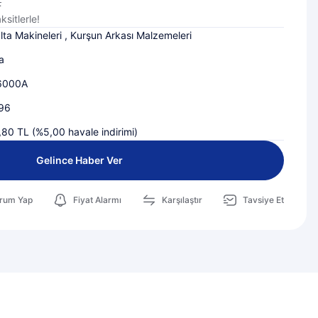
L
sitlerle!
lta Makineleri
,
Kurşun Arkası Malzemeleri
a
6000A
96
80 TL (%5,00 havale indirimi)
Gelince Haber Ver
rum Yap
Fiyat Alarmı
Karşılaştır
Tavsiye Et