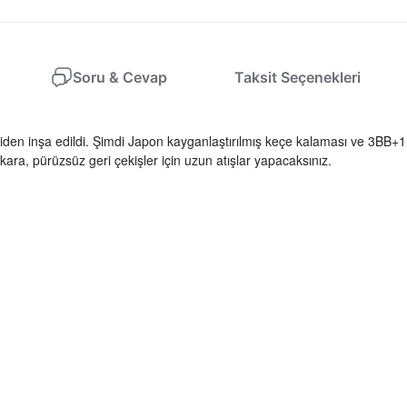
Soru & Cevap
Taksit Seçenekleri
n inşa edildi. Şimdi Japon kayganlaştırılmış keçe kalaması ve 3BB+1RB
a, pürüzsüz geri çekişler için uzun atışlar yapacaksınız.