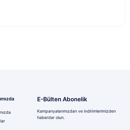
etebilirsiniz.
ımızda
E-Bülten Abonelik
Kampanyalarımızdan ve indirimlerimizden
mızda
haberdar olun.
lar