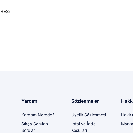
 (RES)
larda yetersiz gördüğünüz noktaları öneri formunu kullanarak tarafımıza il
 alabilirsiniz
Ürün hakkında henüz soru sorulmamış.
Bu ürüne ilk yorumu siz yapın!
Yorum Yaz
Soru Sor
i bir problem yaşadığımda ilgilendirler
Yardım
Sözleşmeler
Hakk
Kargom Nerede?
Üyelik Sözleşmesi
Hakkı
Gönder
i
Sıkça Sorulan
İptal ve İade
Marka
Sorular
Koşulları