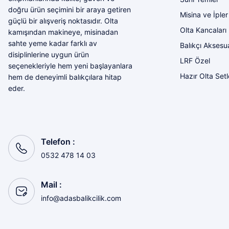
Harika
doğru ürün seçimini bir araya getiren
Misina ve İpler
güçlü bir alışveriş noktasıdır. Olta
Bozkurt Berkay Turgut | 10/07/2026
Olta Kancaları
kamışından makineye, misinadan
sahte yeme kadar farklı av
Balıkçı Aksesua
Sorunsuz
disiplinlerine uygun ürün
LRF Özel
seçenekleriyle hem yeni başlayanlara
olcay tunçeli | 10/07/2026
Hazır Olta Setl
hem de deneyimli balıkçılara hitap
eder.
Sorunsuz
olcay tunçeli | 10/07/2026
Sorunsuz
Telefon :
olcay tunçeli | 10/07/2026
0532 478 14 03
Sorunsuz
Mail :
olcay tunçeli | 10/07/2026
info@adasbalikcilik.com
Sorunsuz