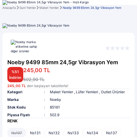
Anasayfa
Suni Yemler
Maket Yemler
Noeby 9499 85mm 24,5gr Vibrasyon Yem
Noeby 9499 85mm 24,5gr Vibrasyon Yem
245,00 TL
%51
İndirim
502,90 TL
245,00 TL
den başlayan taksitlerle!
Kategori
Maket Yemler
,
Lüfer Yemleri
,
Outlet Ürünler
Marka
Noeby
Stok Kodu
85161
Piyasa Fiyatı
502.9
RENK
Ns107
Ns131
Ns132
Ns133
Ns134
Ns137