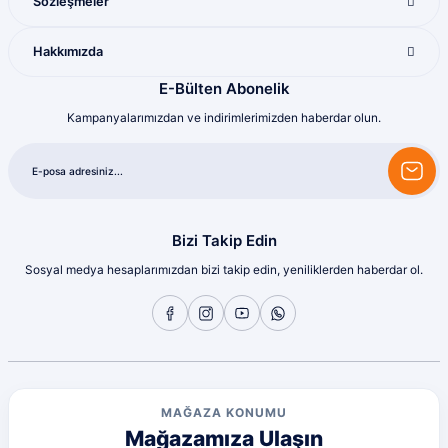
Sözleşmeler
Sorunsuz
260,00 TL
Hakkımızda
olcay tunçeli | 10/07/2026
E-Bülten Abonelik
Sorunsuz
Kampanyalarımızdan ve indirimlerimizden haberdar olun.
olcay tunçeli | 10/07/2026
Tükendi
Noeby
Sorunsuz
Noeby 90 Mm 29 Gr Vibrasyon Yem
olcay tunçeli | 10/07/2026
Bizi Takip Edin
Sorunsuz
Sosyal medya hesaplarımızdan bizi takip edin, yeniliklerden haberdar ol.
245,00 TL
425,00 TL
olcay tunçeli | 10/07/2026
Sorunsuz
olcay tunçeli | 10/07/2026
MAĞAZA KONUMU
Deneyimini Paylaş
Diğer yorumları göster
Mağazamıza Ulaşın