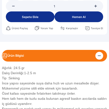
Sepete Ekle
Hemen Al
Ürünü Paylaş
Yorum Yap
Karşılaştır
Tavsiye Et
Ürün Bilgisi
Ağırlık :24.5 gr
Dalış Derinliği:1-2.5 m
Tip :Sinking
İnce yapısı sayesinde suya daha hızlı ve uzun mesafede düşer.
Mükemmel yüzme sitili elde etmek için tasarlandı.
Özel kafası sayesinde fırlatırken takılmayı önler.
Hem tatlı hem de tuzlu suda bulunan agresif baskın avcılarda saldırı
iç güdüsü uyandırır.
Ergonomik ve parlak renk yapısı ile mükemmel ışık oyunları yaparak