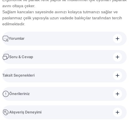
avını oltaya çeker.
Sağlam kancaları sayesinde avınızı kolayca tutmanızı sağlar ve
paslanmaz çelik yapısıyla uzun vadede balıkçılar tarafından tercih
edilmektedir.
Yorumlar
Soru & Cevap
Bu ürüne ilk yorumu siz yapın!
Taksit Seçenekleri
Yorum Yaz
Ürün hakkında henüz soru sorulmamış.
Önerileriniz
Soru Sor
Bu ürünün fiyat bilgisi, resim, ürün açıklamalarında ve diğer konularda
Alışveriş Deneyimi
yetersiz gördüğünüz noktaları öneri formunu kullanarak tarafımıza
iletebilirsiniz.
Görüş ve önerileriniz için teşekkür ederiz.
bilinen güvenli bi iş yeri konforlu