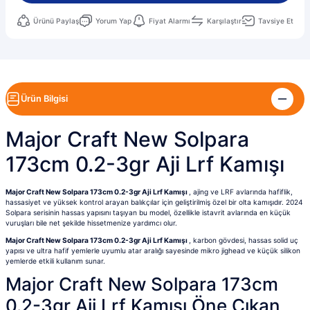
Ürünü Paylaş
Yorum Yap
Fiyat Alarmı
Karşılaştır
Tavsiye Et
Ürün Bilgisi
Major Craft New Solpara
173cm 0.2-3gr Aji Lrf Kamışı
Major Craft New Solpara 173cm 0.2-3gr Aji Lrf Kamışı
, ajing ve LRF avlarında hafiflik,
hassasiyet ve yüksek kontrol arayan balıkçılar için geliştirilmiş özel bir olta kamışıdır. 2024
Solpara serisinin hassas yapısını taşıyan bu model, özellikle istavrit avlarında en küçük
vuruşları bile net şekilde hissetmenize yardımcı olur.
Major Craft New Solpara 173cm 0.2-3gr Aji Lrf Kamışı
, karbon gövdesi, hassas solid uç
yapısı ve ultra hafif yemlerle uyumlu atar aralığı sayesinde mikro jighead ve küçük silikon
yemlerde etkili kullanım sunar.
Major Craft New Solpara 173cm
0.2-3gr Aji Lrf Kamışı Öne Çıkan