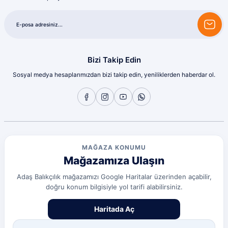
olcay tunçeli | 10/07/2026
Sorunsuz
olcay tunçeli | 10/07/2026
Bizi Takip Edin
Sosyal medya hesaplarımızdan bizi takip edin, yeniliklerden haberdar ol.
Sorunsuz
olcay tunçeli | 10/07/2026
Sorunsuz
olcay tunçeli | 10/07/2026
MAĞAZA KONUMU
Mağazamıza Ulaşın
Sorunsuz
olcay tunçeli | 10/07/2026
Adaş Balıkçılık mağazamızı Google Haritalar üzerinden açabilir,
doğru konum bilgisiyle yol tarifi alabilirsiniz.
Deneyimini Paylaş
Diğer yorumları göster
Haritada Aç