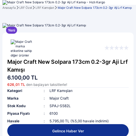
Anasayfa
LRF Özel
LRF Kamışları
Major Craft New Solpara 173cm 0.2-3gr Aji Lrf Kamışı
Yeni
Major Craft New Solpara 173cm 0.2-3gr Aji Lrf
Kamışı
6.100,00 TL
626,01 TL
den başlayan taksitlerle!
Kategori
LRF Kamışları
Marka
Major Craft
Stok Kodu
SPAJ-S582L
Piyasa Fiyatı
6100
Havale
5.795,00 TL (%5,00 havale indirimi)
Gelince Haber Ver