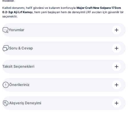
modeldir.
Kaliteli donanımı, hafif gövdesi ve kullanım konforuyla
Major Craft New Solpara 173cm
0.2-3gr Aji Lrf Kamışı
, hem yeni başlayan hem de deneyimli LRF avcıları için güvenilir bir
seçenektir.
Yorumlar
Soru & Cevap
Bu ürüne ilk yorumu siz yapın!
Taksit Seçenekleri
Yorum Yaz
Ürün hakkında henüz soru sorulmamış.
Önerileriniz
Soru Sor
Bu ürünün fiyat bilgisi, resim, ürün açıklamalarında ve diğer konularda
Alışveriş Deneyimi
yetersiz gördüğünüz noktaları öneri formunu kullanarak tarafımıza
iletebilirsiniz.
Görüş ve önerileriniz için teşekkür ederiz.
bilinen güvenli bi iş yeri konforlu
alışverişlerim oldu hatta arayıp destekte
alabilirsiniz