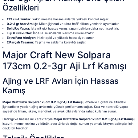
Özellikleri
173 cm Uzunluk:
Yakın mesafe hassas avlarda yüksek kontrol sağlar.
0.2-3 gr Atar Aralığı:
Mikro jighead ve ultra hafif silikon yemlerle uyumludur.
Solid Uç Yapısı:
İstavrit gibi hassas vuruş yapan balıkları daha net hissettirir.
Fuji K Kılavuzlar:
İnce PE misinalarda karışma riskini azaltır.
Extra Fast Aksiyon:
Hızlı tepki ve yüksek hassasiyet sunar.
2 Parçalı Tasarım:
Taşıma ve saklama kolaylığı sağlar.
Major Craft New Solpara
173cm 0.2-3gr Aji Lrf Kamışı
Ajing ve LRF Avları İçin Hassas
Kamış
Major Craft New Solpara 173cm 0.2-3gr Aji Lrf Kamışı
, özellikle 1 gram ve altındaki
jigheadlerle yapılan ajing avlarında yüksek performans sağlar. Kısa ve kontrollü yapısı
sayesinde liman, iskele, mendirek ve ayak dibi avlarında rahat kullanım sunar.
Hafifliği ve hassas uç karakteriyle
Major Craft New Solpara 173cm 0.2-3gr Aji Lrf Kamışı
,
istavrit, mırmır, eşkina ve küçük avcı türlerde doğal sunum yapmak isteyen balıkçılar için
güçlü bir tercihtir.