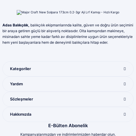
Ürün resmi kalitesiz, bozuk veya görüntülenemiyor.
Ahmet şahin | 01/08/2026
Ürün açıklamasında eksik bilgiler bulunuyor.
Ürün bilgilerinde hatalar bulunuyor.
İlgi ve alakaları için kendilerine teşekkür
Adas Balıkçılık,
balıkçılık ekipmanlarında kalite, güven ve doğru ürün seçimini
ederim
Ürün fiyatı diğer sitelerden daha pahalı.
bir araya getiren güçlü bir alışveriş noktasıdır. Olta kamışından makineye,
Yunis Dura | 31/07/2026
Bu ürüne benzer farklı alternatifler olmalı.
misinadan sahte yeme kadar farklı av disiplinlerine uygun ürün seçenekleriyle
hem yeni başlayanlara hem de deneyimli balıkçılara hitap eder.
Ürün çeşitliliği bol olan bir mağaza. Alışveriş
sonrası gelen ürünlerle ilgili bir problem
yaşadığımda ilgilendirler ve sorunu
giderdiler
Kategoriler
M... K... | 28/07/2026
Gönder
Yardım
Mükemmel ötesi
M... U... | 16/07/2026
Sözleşmeler
Harika
Hakkımızda
Bozkurt Berkay Turgut | 10/07/2026
E-Bülten Abonelik
Kampanyalarımızdan ve indirimlerimizden haberdar olun.
Sorunsuz