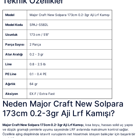
Teknik Özellikler
Model
Major Craft New Solpara 173cm 0.2-3gr Aji Lrf Kamışı
Model Kodu
SPAJ-S582L
Uzunluk
173 cm / 5'8"
Parça Sayısı
2 Parça
Atar Aralığı
0.2 - 3 gr
Line
0.8 - 2.5 lb
PE Line
0.1 - 0.4 PE
Ağırlık
64 gr
Aksiyon
EX.F / Extra Fast
Neden Major Craft New Solpara
173cm 0.2-3gr Aji Lrf Kamışı?
Major Craft New Solpara 173cm 0.2-3gr Aji Lrf Kamışı
, kısa boyu, hassas solid uç yapısı
ve düşük gramajlı yemlerle uyumu sayesinde LRF avlarında maksimum kontrol sağlar.
Özellikle ajing disiplininde istavrit vuruşlarını net hissetmek isteyen balıkçılar için başarılı bir