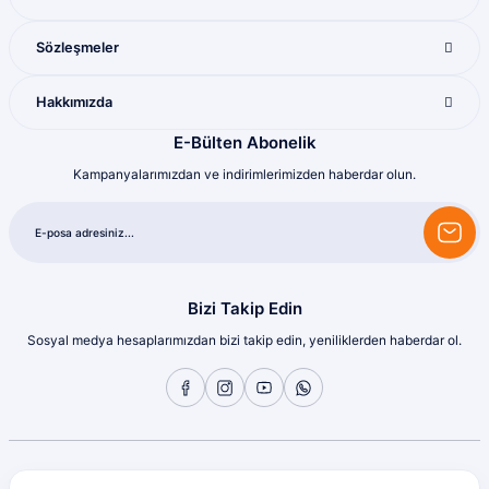
Mükemmel ötesi
M... U... | 16/07/2026
Sözleşmeler
Harika
Hakkımızda
Bozkurt Berkay Turgut | 10/07/2026
E-Bülten Abonelik
Kampanyalarımızdan ve indirimlerimizden haberdar olun.
Sorunsuz
olcay tunçeli | 10/07/2026
Sorunsuz
olcay tunçeli | 10/07/2026
Bizi Takip Edin
Sosyal medya hesaplarımızdan bizi takip edin, yeniliklerden haberdar ol.
Sorunsuz
olcay tunçeli | 10/07/2026
Sorunsuz
olcay tunçeli | 10/07/2026