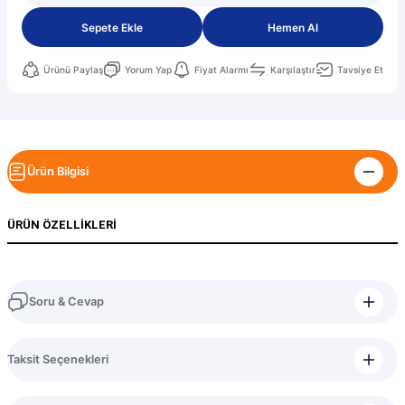
Sepete Ekle
Hemen Al
Ürünü Paylaş
Yorum Yap
Fiyat Alarmı
Karşılaştır
Tavsiye Et
Ürün Bilgisi
ÜRÜN ÖZELLIKLERI
Soru & Cevap
Bu ürüne ilk yorumu siz yapın!
Taksit Seçenekleri
Yorum Yaz
Ürün hakkında henüz soru sorulmamış.