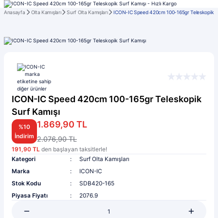
Anasayfa
Olta Kamışları
Surf Olta Kamışları
ICON-IC Speed 420cm 100-165gr Teleskopik S
ICON-IC Speed 420cm 100-165gr Teleskopik
Surf Kamışı
1.869,90 TL
%10
İndirim
2.076,90 TL
191,90 TL
den başlayan taksitlerle!
Kategori
Surf Olta Kamışları
Marka
ICON-IC
Stok Kodu
SDB420-165
Piyasa Fiyatı
2076.9