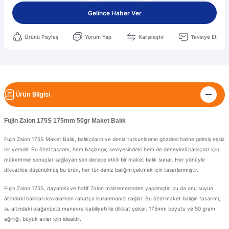
Gelince Haber Ver
Ürünü Paylaş
Yorum Yap
Karşılaştır
Tavsiye Et
Ürün Bilgisi
Fujin Zaion 175S 175mm 50gr Maket Balık
Fujin Zaion 175S Maket Balık, balıkçıların ve deniz tutkunlarının gözdesi haline gelmiş eşsiz
bir yemdir. Bu özel tasarım, hem başlangıç ​​seviyesindeki hem de deneyimli balıkçılar için
mükemmel sonuçlar sağlayan son derece etkili bir maket balık sunar. Her yönüyle
dikkatlice düşünülmüş bu ürün, her tür deniz balığını çekmek için tasarlanmıştır.
Fujin Zaion 175S, dayanıklı ve hafif Zaion malzemesinden yapılmıştır, bu da onu suyun
altındaki balıkları kovalarken rahatça kullanmanızı sağlar. Bu özel maket balığın tasarımı,
su altındaki olağanüstü manevra kabiliyeti ile dikkat çeker. 175mm boyutu ve 50 gram
ağırlığı, büyük avlar için idealdir.