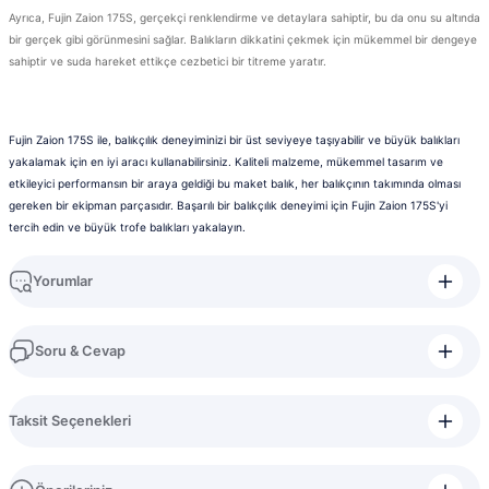
Ayrıca, Fujin Zaion 175S, gerçekçi renklendirme ve detaylara sahiptir, bu da onu su altında
bir gerçek gibi görünmesini sağlar. Balıkların dikkatini çekmek için mükemmel bir dengeye
sahiptir ve suda hareket ettikçe cezbetici bir titreme yaratır.
Fujin Zaion 175S ile, balıkçılık deneyiminizi bir üst seviyeye taşıyabilir ve büyük balıkları
yakalamak için en iyi aracı kullanabilirsiniz. Kaliteli malzeme, mükemmel tasarım ve
etkileyici performansın bir araya geldiği bu maket balık, her balıkçının takımında olması
gereken bir ekipman parçasıdır. Başarılı bir balıkçılık deneyimi için Fujin Zaion 175S'yi
tercih edin ve büyük trofe balıkları yakalayın.
Yorumlar
Soru & Cevap
Bu ürüne ilk yorumu siz yapın!
Taksit Seçenekleri
Yorum Yaz
Ürün hakkında henüz soru sorulmamış.