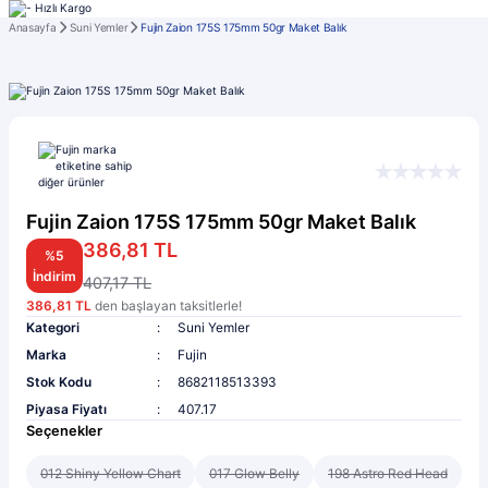
Anasayfa
Suni Yemler
Fujin Zaion 175S 175mm 50gr Maket Balık
Fujin Zaion 175S 175mm 50gr Maket Balık
386,81 TL
%5
İndirim
407,17 TL
386,81 TL
den başlayan taksitlerle!
Kategori
Suni Yemler
Marka
Fujin
Stok Kodu
8682118513393
Piyasa Fiyatı
407.17
Seçenekler
012 Shiny Yellow Chart
017 Glow Belly
198 Astro Red Head