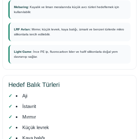
Mebaring:
Kayalık ve liman meralarında küçük avcı türleri hedeflemek için
kullanılabilir.
LRF Avları:
Mırmır, küçük levrek, kaya balığı, izmarit ve benzeri türlerde mikro
silikonlarla tercih edilebilir.
Light Game:
İnce PE ip, fluorocarbon lider ve hafif silikonlarla doğal yem
davranışı sağlar.
Hedef Balık Türleri
Aji
İstavrit
Mırmır
Küçük levrek
Kaya balığı