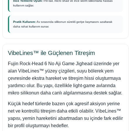
İnce Yemlerle Uyum:
Pin-tail, micro shad ve ince worm silikonlarla hassas
kullanım sağlar.
Pratik Kullanım:
Av sırasında silikonun sürekli geriye kaymasını azaltarak
daha rahat kullanım sunar.
VibeLines™ ile Güçlenen Titreşim
Fujin Rock-Head 6 No Aji Game Jighead üzerinde yer
alan VibeLines™ yüzey çizgileri, suyu bölerek yem
çevresinde ekstra hareket ve titreşim hissi oluşturmaya
yardımcı olur. Bu yapı, özellikle light-game avlarında
mikro silikonun daha canlı algılanmasına destek sağlar.
Küçük hedef türlerde bazen çok agresif aksiyon yerine
net ve kontrollü titreşim daha etkili olabilir. VibeLines™
yapısı, yemin hareketini abartmadan su içinde fark edilir
bir profil oluşturmayı hedefler.