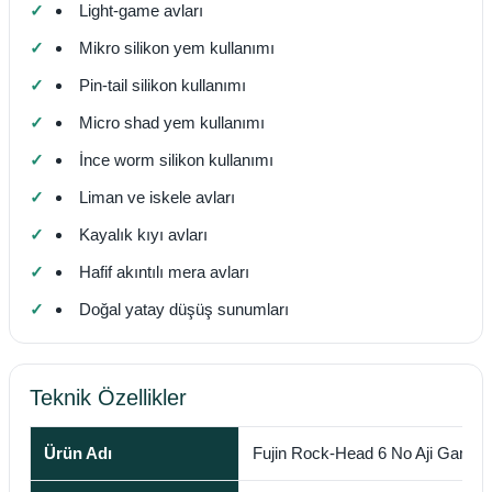
Light-game avları
Mikro silikon yem kullanımı
Pin-tail silikon kullanımı
Micro shad yem kullanımı
İnce worm silikon kullanımı
Liman ve iskele avları
Kayalık kıyı avları
Hafif akıntılı mera avları
Doğal yatay düşüş sunumları
Teknik Özellikler
Ürün Adı
Fujin Rock-Head 6 No Aji Game 