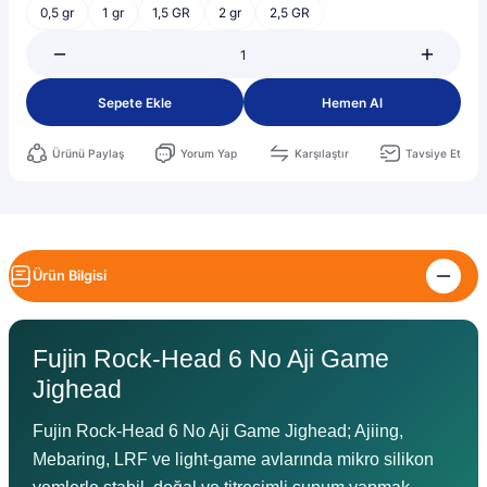
0,5 gr
1 gr
1,5 GR
2 gr
2,5 GR
Sepete Ekle
Hemen Al
Ürünü Paylaş
Yorum Yap
Karşılaştır
Tavsiye Et
Ürün Bilgisi
Fujin Rock-Head 6 No Aji Game
Jighead
Fujin Rock-Head 6 No Aji Game Jighead; Ajiing,
Mebaring, LRF ve light-game avlarında mikro silikon