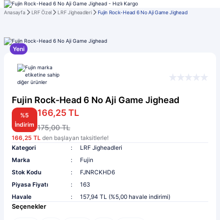
Anasayfa
LRF Özel
LRF Jigheadleri
Fujin Rock-Head 6 No Aji Game Jighead
Yeni
Fujin Rock-Head 6 No Aji Game Jighead
166,25 TL
%5
İndirim
175,00 TL
166,25 TL
den başlayan taksitlerle!
Kategori
LRF Jigheadleri
Marka
Fujin
Stok Kodu
FJNRCKHD6
Piyasa Fiyatı
163
Havale
157,94 TL (%5,00 havale indirimi)
Seçenekler