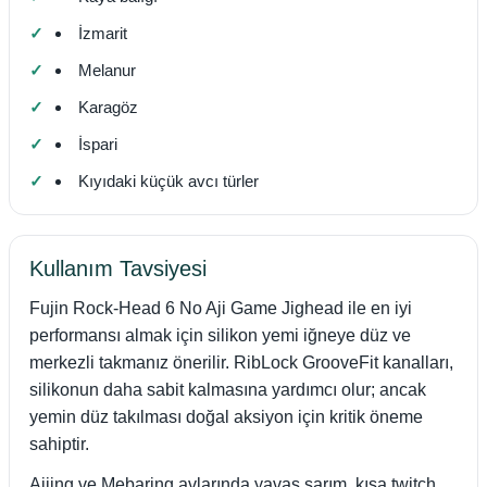
İzmarit
Melanur
Karagöz
İspari
Kıyıdaki küçük avcı türler
Kullanım Tavsiyesi
Fujin Rock-Head 6 No Aji Game Jighead ile en iyi
performansı almak için silikon yemi iğneye düz ve
merkezli takmanız önerilir. RibLock GrooveFit kanalları,
silikonun daha sabit kalmasına yardımcı olur; ancak
yemin düz takılması doğal aksiyon için kritik öneme
sahiptir.
Ajiing ve Mebaring avlarında yavaş sarım, kısa twitch,