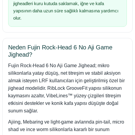
jigheadleri kuru kutuda saklamak, iğne ve kafa
yapısının daha uzun süre sağlıklı kalmasına yardımcı
olur.
Neden Fujin Rock-Head 6 No Aji Game
Jighead?
Fujin Rock-Head 6 No Aji Game Jighead; mikro
silikonlarla yatay düşüş, net titreşim ve stabil aksiyon
almak isteyen LRF kullanıcıları için geliştirilmiş özel bir
jighead modelidir. RibLock GrooveFit yapısı silikonun
kaymasını azaltır, VibeLines™ yüzey çizgileri titreşim
etkisini destekler ve konik kafa yapısı düşüşte doğal
sunum sağlar.
Ajiing, Mebaring ve light-game avlarında pin-tail, micro
shad ve ince worm silikonlarla kararlı bir sunum