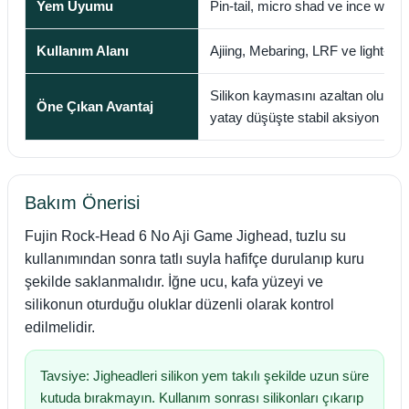
Yem Uyumu
Pin-tail, micro shad ve ince worm 
Kullanım Alanı
Ajiing, Mebaring, LRF ve light-ga
Silikon kaymasını azaltan oluklar,
Öne Çıkan Avantaj
yatay düşüşte stabil aksiyon
Bakım Önerisi
Fujin Rock-Head 6 No Aji Game Jighead, tuzlu su
kullanımından sonra tatlı suyla hafifçe durulanıp kuru
şekilde saklanmalıdır. İğne ucu, kafa yüzeyi ve
silikonun oturduğu oluklar düzenli olarak kontrol
edilmelidir.
Tavsiye: Jigheadleri silikon yem takılı şekilde uzun süre
kutuda bırakmayın. Kullanım sonrası silikonları çıkarıp