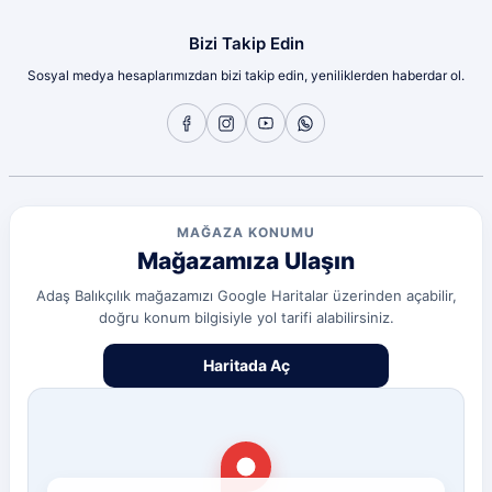
olcay tunçeli | 10/07/2026
Bizi Takip Edin
Sosyal medya hesaplarımızdan bizi takip edin, yeniliklerden haberdar ol.
Sorunsuz
olcay tunçeli | 10/07/2026
Sorunsuz
olcay tunçeli | 10/07/2026
MAĞAZA KONUMU
Mağazamıza Ulaşın
Sorunsuz
olcay tunçeli | 10/07/2026
Adaş Balıkçılık mağazamızı Google Haritalar üzerinden açabilir,
doğru konum bilgisiyle yol tarifi alabilirsiniz.
Deneyimini Paylaş
Diğer yorumları göster
Haritada Aç