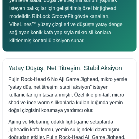
yemlerle stabil, doğal ve titreşimli sunum yapmak
isteyen balıkçılar için geliştirilmiş özel bir jighead
modelidir. RibLock GrooveFit gövde kanalları,
VibeLines™ yüzey çizgileri ve düşüşte yatay denge
sağlayan konik kafa yapısıyla mikro silikonlara
kilitlenmiş kontrollü aksiyon sunar.
Yatay Düşüş, Net Titreşim, Stabil Aksiyon
Fujin Rock-Head 6 No Aji Game Jighead, mikro yemle
“yatay düş, net titreşim, stabil aksiyon” isteyen
kullanıcılar için tasarlanmıştır. Özellikle pin-tail, micro
shad ve ince worm silikonlarla kullanıldığında yemin
doğal çizgisini korumaya yardımcı olur.
Ajiing ve Mebaring odaklı light-game setuplarda
jigheadin kafa formu, yemin su içindeki davranışını
doğrudan etkiler. Fujin Rock-Head Aji Game Jighead,