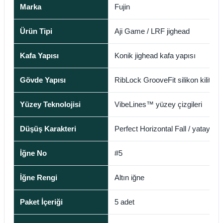
Marka
Fujin
Ürün Tipi
Aji Game / LRF jighead
Kafa Yapısı
Konik jighead kafa yapısı
Gövde Yapısı
RibLock GrooveFit silikon kilitlem
Yüzey Teknolojisi
VibeLines™ yüzey çizgileri
Düşüş Karakteri
Perfect Horizontal Fall / yatay d
İğne No
#5
İğne Rengi
Altın iğne
Paket İçeriği
5 adet