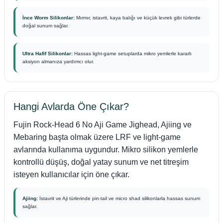
İnce Worm Silikonlar:
Mırmır, istavrit, kaya balığı ve küçük levrek gibi türlerde
doğal sunum sağlar.
Ultra Hafif Silikonlar:
Hassas light-game setuplarda mikro yemlerle kararlı
aksiyon almanıza yardımcı olur.
Hangi Avlarda Öne Çıkar?
Fujin Rock-Head 6 No Aji Game Jighead, Ajiing ve
Mebaring başta olmak üzere LRF ve light-game
avlarında kullanıma uygundur. Mikro silikon yemlerle
kontrollü düşüş, doğal yatay sunum ve net titreşim
isteyen kullanıcılar için öne çıkar.
Ajiing:
İstavrit ve Aji türlerinde pin-tail ve micro shad silikonlarla hassas sunum
sağlar.