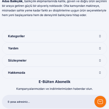
Adas Balıkçılık,
balıkçılık ekipmanlarında kalite, güven ve doğru ürün seçimini
ederim
Ürün fiyatı diğer sitelerden daha pahalı.
bir araya getiren güçlü bir alışveriş noktasıdır. Olta kamışından makineye,
Yunis Dura | 31/07/2026
Bu ürüne benzer farklı alternatifler olmalı.
misinadan sahte yeme kadar farklı av disiplinlerine uygun ürün seçenekleriyle
hem yeni başlayanlara hem de deneyimli balıkçılara hitap eder.
Ürün çeşitliliği bol olan bir mağaza. Alışveriş
sonrası gelen ürünlerle ilgili bir problem
yaşadığımda ilgilendirler ve sorunu
giderdiler
Kategoriler
M... K... | 28/07/2026
Gönder
Yardım
Mükemmel ötesi
M... U... | 16/07/2026
Sözleşmeler
Harika
Hakkımızda
Bozkurt Berkay Turgut | 10/07/2026
E-Bülten Abonelik
Kampanyalarımızdan ve indirimlerimizden haberdar olun.
Sorunsuz
olcay tunçeli | 10/07/2026
Sorunsuz