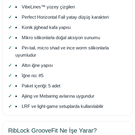
VibeLines™ yüzey çizgileri
Perfect Horizontal Fall yatay düşüş karakteri
Konik jighead kafa yapısı
Mikro silikonlarla doğal aksiyon sunumu
Pin-tail, micro shad ve ince worm silikonlarla
uyumludur
Altın iğne yapısı
İğne no: #5
Paket içeriği: 5 adet
Ajiing ve Mebaring avlarına uygundur
LRF ve light-game setuplarda kullanılabilir
RibLock GrooveFit Ne İşe Yarar?