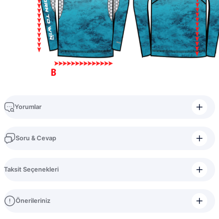
Yorumlar
Soru & Cevap
Bu ürüne ilk yorumu siz yapın!
Taksit Seçenekleri
Yorum Yaz
Ürün hakkında henüz soru sorulmamış.
Önerileriniz
Soru Sor