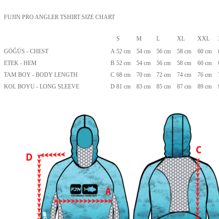
FUJIN PRO ANGLER TSHIRT SIZE CHART
S
M
L
XL
XXL
GÖĞÜS - CHEST
A
52 cm
54 cm
56 cm
58 cm
60 cm
ETEK - HEM
B
52 cm
54 cm
56 cm
58 cm
60 cm
TAM BOY - BODY LENGTH
C
68 cm
70 cm
72 cm
74 cm
76 cm
KOL BOYU - LONG SLEEVE
D
81 cm
83 cm
85 cm
87 cm
89 cm