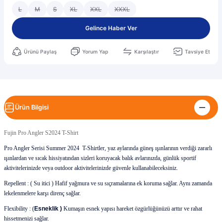
L
M
S
XL
XXL
XXXL
Gelince Haber Ver
Ürünü Paylaş
Yorum Yap
Karşılaştır
Tavsiye Et
Ürün Bilgisi
Fujin Pro Angler S2024 T-Shirt
Pro Angler Serisi Summer 2024 T-Shirtler, yaz aylarında güneş ışınlarının verdiği zararlı
ışınlardan ve sıcak hissiyatından sizleri koruyacak balık avlarınızda, günlük sportif
aktivitelerinizde veya outdoor aktivitelerinizde güvenle kullanabileceksiniz.
Repellent :
( Su itici )
Hafif yağmura ve su sıçramalarına ek koruma sağlar. Aynı zamanda
lekelenmelere karşı direnç sağlar.
Flexibility :
(
Esneklik )
Kumaşın esnek yapısı hareket özgürlüğünüzü arttır ve rahat
hissetmenizi sağlar.