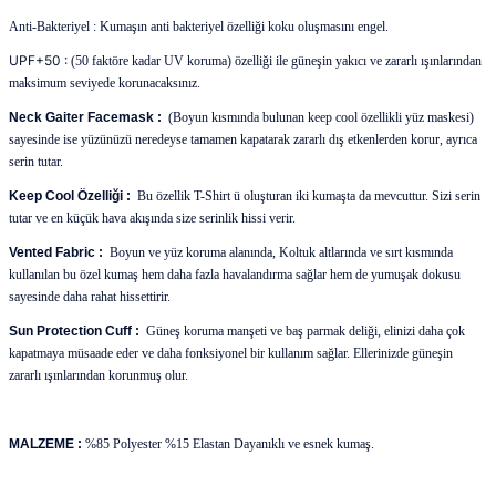
Anti-Bakteriyel :
Kumaşın anti bakteriyel özelliği koku oluşmasını engel.
UPF+50
:
(50 faktöre kadar UV koruma) özelliği ile güneşin yakıcı ve zararlı ışınlarından
maksimum seviyede korunacaksınız.
Neck Gaiter Facemask :
(Boyun kısmında bulunan keep cool özellikli yüz maskesi)
sayesinde ise yüzünüzü neredeyse tamamen kapatarak zararlı dış etkenlerden korur, ayrıca
serin tutar.
Keep Cool Özelliği :
Bu özellik T-Shirt ü oluşturan iki kumaşta da mevcuttur. Sizi serin
tutar ve en küçük hava akışında size serinlik hissi verir.
Vented Fabric :
Boyun ve yüz koruma alanında, Koltuk altlarında ve sırt kısmında
kullanılan bu özel kumaş hem daha fazla havalandırma sağlar hem de yumuşak dokusu
sayesinde daha rahat hissettirir.
Sun Protection Cuff :
Güneş koruma manşeti ve baş parmak deliği, elinizi daha çok
kapatmaya müsaade eder ve daha fonksiyonel bir kullanım sağlar. Ellerinizde güneşin
zararlı ışınlarından korunmuş olur.
MALZEME :
%85 Polyester %15 Elastan Dayanıklı ve esnek kumaş.