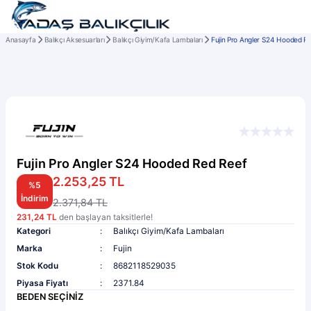
Anasayfa
Balıkçı Aksesuarları
Balıkçı Giyim/Kafa Lambaları
Fujin Pro Angler S24 Hooded R
Fujin Pro Angler S24 Hooded Red Reef
2.253,25 TL
%5
İndirim
2.371,84 TL
231,24 TL
den başlayan taksitlerle!
Kategori
Balıkçı Giyim/Kafa Lambaları
Marka
Fujin
Stok Kodu
8682118529035
Piyasa Fiyatı
2371.84
BEDEN SEÇİNİZ