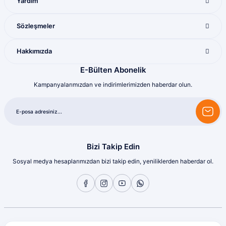
Yardım
Mükemmel ötesi
M... U... | 16/07/2026
Sözleşmeler
Harika
Hakkımızda
Bozkurt Berkay Turgut | 10/07/2026
E-Bülten Abonelik
Kampanyalarımızdan ve indirimlerimizden haberdar olun.
Sorunsuz
olcay tunçeli | 10/07/2026
Sorunsuz
olcay tunçeli | 10/07/2026
Bizi Takip Edin
Sosyal medya hesaplarımızdan bizi takip edin, yeniliklerden haberdar ol.
Sorunsuz
olcay tunçeli | 10/07/2026
Sorunsuz
olcay tunçeli | 10/07/2026