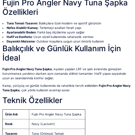
Fujin Pro Angler Navy Tuna Şapka
Özellikleri
Tuna Temalı Tasarım:
Balıkçılara özel modern ve sportif görünüm
Nefes Alabilir Kumaş:
Terlemeyi azaltan ferah yapı
Ayarlanabilir Beden:
Farklı baş ölçülerine uyum sağlar
Hafif ve Konforlu:
Uzun süreli kullanımda rahatsızlık vermez
Dayanıklı Malzeme:
Outdoor koşullara uygun uzun ömürlü kullanım
Balıkçılık ve Günlük Kullanım İçin
İdeal
Fujin Pro Angler Navy Tuna Şapka
, kıyıdan yapılan LRF ve spin avlarında güneşten
korunmanıza yardımcı olurken aynı zamanda stilinizi tamamlar. Hafif yapısı sayesinde
uzun av seanslarında konfor sağlar.
Kamp, yürüyüş ve günlük kullanımda da rahatlıkla tercih edilebilen
Fujin Pro Angler Navy
Tuna Şapka
, çok yönlü kullanım avantajı sunar.
Teknik Özellikler
Ürün Adı
Fujin Pro Angler Navy Tuna Şapka
Renk
Navy (Lacivert)
Tasarım
Tuna (Orkinos) Temalı