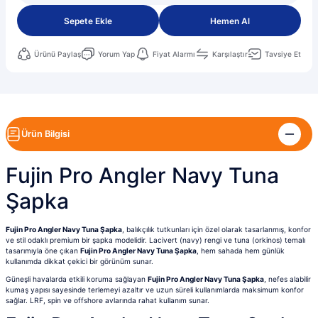
Sepete Ekle
Hemen Al
Ürünü Paylaş
Yorum Yap
Fiyat Alarmı
Karşılaştır
Tavsiye Et
Ürün Bilgisi
Fujin Pro Angler Navy Tuna
Şapka
Fujin Pro Angler Navy Tuna Şapka
, balıkçılık tutkunları için özel olarak tasarlanmış, konfor
ve stil odaklı premium bir şapka modelidir. Lacivert (navy) rengi ve tuna (orkinos) temalı
tasarımıyla öne çıkan
Fujin Pro Angler Navy Tuna Şapka
, hem sahada hem günlük
kullanımda dikkat çekici bir görünüm sunar.
Güneşli havalarda etkili koruma sağlayan
Fujin Pro Angler Navy Tuna Şapka
, nefes alabilir
kumaş yapısı sayesinde terlemeyi azaltır ve uzun süreli kullanımlarda maksimum konfor
sağlar. LRF, spin ve offshore avlarında rahat kullanım sunar.