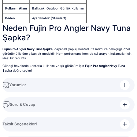
Kullanım Alanı
Balıkçılık, Outdoor, Günlük Kullanım
Beden
Ayarlanabilir (Standart)
Neden Fujin Pro Angler Navy Tuna
Şapka?
Fujin Pro Angler Navy Tuna Şapka
, dayanıklı yapısı, konforlu tasarımı ve balıkçılığa özel
görünümü ile öne çıkan bir modeldir. Hem performans hem de stil arayan kullanıcılar için
ideal bir tercihtir.
Güneşli havalarda konforlu kullanım ve şık görünüm için
Fujin Pro Angler Navy Tuna
Şapka
doğru seçim!
Yorumlar
Soru & Cevap
Bu ürüne ilk yorumu siz yapın!
Taksit Seçenekleri
Yorum Yaz
Ürün hakkında henüz soru sorulmamış.