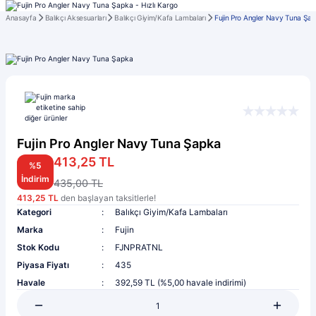
Anasayfa
Balıkçı Aksesuarları
Balıkçı Giyim/Kafa Lambaları
Fujin Pro Angler Navy Tuna Şa
Fujin Pro Angler Navy Tuna Şapka
413,25 TL
%5
İndirim
435,00 TL
413,25 TL
den başlayan taksitlerle!
Kategori
Balıkçı Giyim/Kafa Lambaları
Marka
Fujin
Stok Kodu
FJNPRATNL
Piyasa Fiyatı
435
Havale
392,59 TL (%5,00 havale indirimi)