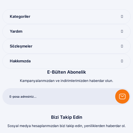
sonrası gelen ürünlerle ilgili bir problem
yaşadığımda ilgilendirler ve sorunu
giderdiler
Kategoriler
M... K... | 28/07/2026
Gönder
Yardım
Mükemmel ötesi
M... U... | 16/07/2026
Sözleşmeler
Harika
Hakkımızda
Bozkurt Berkay Turgut | 10/07/2026
E-Bülten Abonelik
Kampanyalarımızdan ve indirimlerimizden haberdar olun.
Sorunsuz
olcay tunçeli | 10/07/2026
Sorunsuz
olcay tunçeli | 10/07/2026
Bizi Takip Edin
Sosyal medya hesaplarımızdan bizi takip edin, yeniliklerden haberdar ol.
Sorunsuz