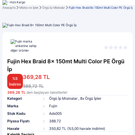
Anasayfa
Misina ve İpler
Örgü İp Misinalar
Fujin Hex Braid 8x 150mt Multi Color PE Örgü İp
Fujin Hex Braid 8x 150mt Multi Color PE Örgü
İp
369,28 TL
%5
İndirim
388,72 TL
369,28 TL
den başlayan taksitlerle!
Kategori
Örgü İp Misinalar
,
8x Örgü İpler
Marka
Fujin
Stok Kodu
Ads005
Piyasa Fiyatı
388.72
Havale
350,82 TL (%5,00 havale indirimi)
Kalınlık Seçiniz