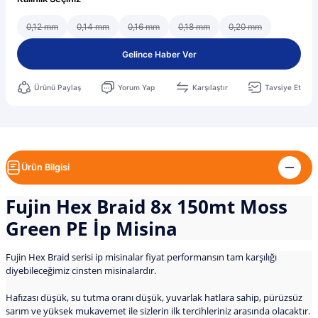
0,12 mm
0,14 mm
0,16 mm
0,18 mm
0,20 mm
Gelince Haber Ver
Ürünü Paylaş
Yorum Yap
Karşılaştır
Tavsiye Et
Ürün Bilgisi
Fujin Hex Braid 8x 150mt Moss
Green PE İp Misina
Fujin Hex Braid serisi ip misinalar fiyat performansın tam karşılığı
diyebileceğimiz cinsten misinalardır.
Hafızası düşük, su tutma oranı düşük, yuvarlak hatlara sahip, pürüzsüz
sarım ve yüksek mukavemet ile sizlerin ilk tercihleriniz arasında olacaktır.