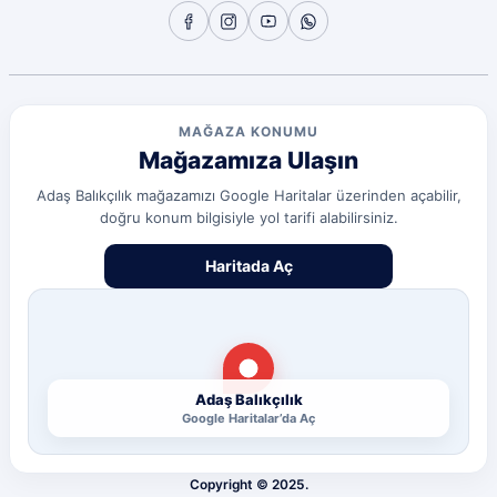
olcay tunçeli | 10/07/2026
Sorunsuz
olcay tunçeli | 10/07/2026
MAĞAZA KONUMU
Mağazamıza Ulaşın
Sorunsuz
olcay tunçeli | 10/07/2026
Adaş Balıkçılık mağazamızı Google Haritalar üzerinden açabilir,
doğru konum bilgisiyle yol tarifi alabilirsiniz.
Deneyimini Paylaş
Diğer yorumları göster
Haritada Aç
Adaş Balıkçılık
Google Haritalar’da Aç
Copyright © 2025.