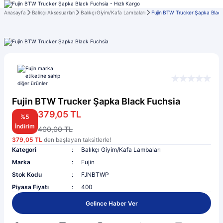
Anasayfa
Balıkçı Aksesuarları
Balıkçı Giyim/Kafa Lambaları
Fujin BTW Trucker Şapka Black
Fujin BTW Trucker Şapka Black Fuchsia
379,05 TL
%5
İndirim
400,00 TL
379,05 TL
den başlayan taksitlerle!
Kategori
Balıkçı Giyim/Kafa Lambaları
Marka
Fujin
Stok Kodu
FJNBTWP
Piyasa Fiyatı
400
Gelince Haber Ver