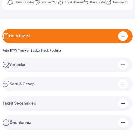
Ürünü Paylaş
Yorum Yap
Fiyat Alarmı
Karşılaştır
Tavsiye Et
Ürün Bilgisi
Fujin BTW Trucker Şapka Black Fuchsia
Yorumlar
Soru & Cevap
Bu ürüne ilk yorumu siz yapın!
Taksit Seçenekleri
Yorum Yaz
Ürün hakkında henüz soru sorulmamış.
Önerileriniz
Soru Sor