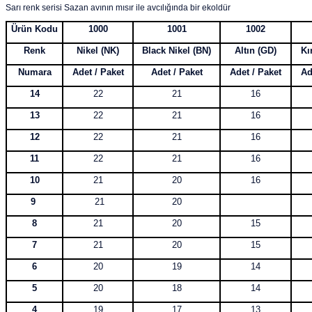
Sarı renk serisi Sazan avının mısır ile avcılığında bir ekoldür
Ürün Kodu
1000
1001
1002
Renk
Nikel (NK)
Black Nikel (BN)
Altın (GD)
Kı
Numara
Adet / Paket
Adet / Paket
Adet / Paket
Ad
14
22
21
16
13
22
21
16
12
22
21
16
11
22
21
16
10
21
20
16
9
21
20
8
21
20
15
7
21
20
15
6
20
19
14
5
20
18
14
4
19
17
13