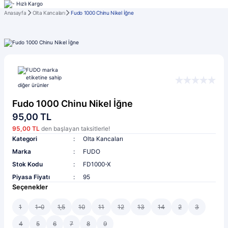
Anasayfa
Olta Kancaları
Fudo 1000 Chinu Nikel İğne
Fudo 1000 Chinu Nikel İğne
95,00 TL
95,00 TL
den başlayan taksitlerle!
Kategori
Olta Kancaları
Marka
FUDO
Stok Kodu
FD1000-X
Piyasa Fiyatı
95
Seçenekler
1
1-0
1,5
10
11
12
13
14
2
3
4
5
6
7
8
9