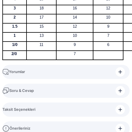
3
18
16
12
2
17
14
10
1.5
15
12
9
1
13
10
7
1/0
11
9
6
2/0
7
Yorumlar
Soru & Cevap
Bu ürüne ilk yorumu siz yapın!
Taksit Seçenekleri
Yorum Yaz
Ürün hakkında henüz soru sorulmamış.
Önerileriniz
Soru Sor