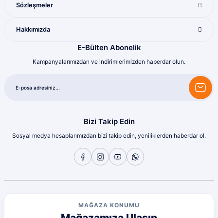
M... U... | 16/07/2026
Sözleşmeler
Harika
Hakkımızda
Bozkurt Berkay Turgut | 10/07/2026
E-Bülten Abonelik
Kampanyalarımızdan ve indirimlerimizden haberdar olun.
Sorunsuz
olcay tunçeli | 10/07/2026
Sorunsuz
olcay tunçeli | 10/07/2026
Bizi Takip Edin
Sosyal medya hesaplarımızdan bizi takip edin, yeniliklerden haberdar ol.
Sorunsuz
olcay tunçeli | 10/07/2026
Sorunsuz
olcay tunçeli | 10/07/2026
MAĞAZA KONUMU
Mağazamıza Ulaşın
Sorunsuz