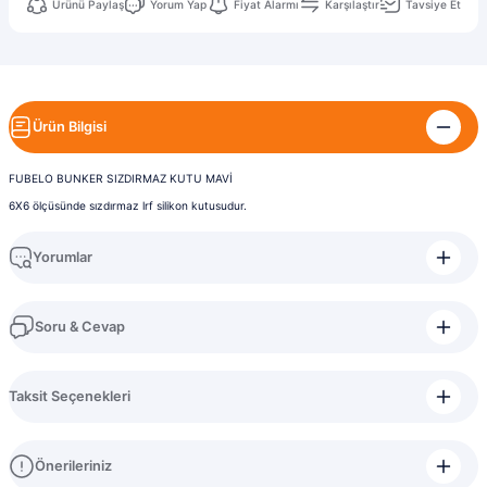
Ürünü Paylaş
Yorum Yap
Fiyat Alarmı
Karşılaştır
Tavsiye Et
Ürün Bilgisi
FUBELO BUNKER SIZDIRMAZ KUTU MAVİ
6X6 ölçüsünde sızdırmaz lrf silikon kutusudur.
Yorumlar
Soru & Cevap
Bu ürüne ilk yorumu siz yapın!
Taksit Seçenekleri
Yorum Yaz
Ürün hakkında henüz soru sorulmamış.
Önerileriniz
Soru Sor