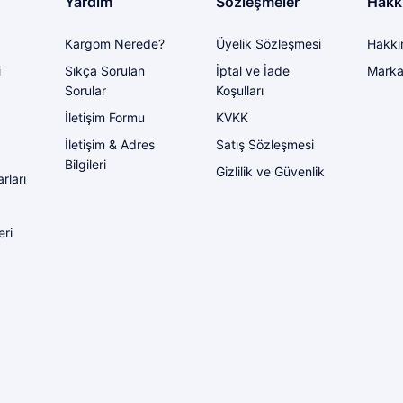
Yardım
Sözleşmeler
Hakk
Kargom Nerede?
Üyelik Sözleşmesi
Hakkı
Gönder
i
Sıkça Sorulan
İptal ve İade
Marka
Sorular
Koşulları
İletişim Formu
KVKK
İletişim & Adres
Satış Sözleşmesi
Bilgileri
Gizlilik ve Güvenlik
rları
eri