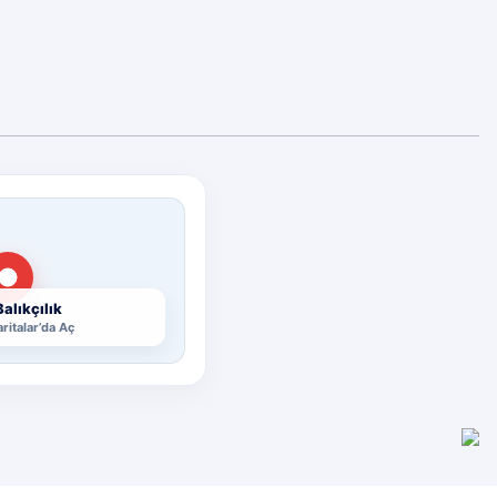
Diğer yorumları göster
alıkçılık
ritalar’da Aç