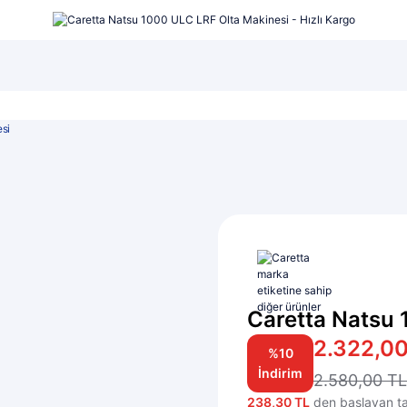
şı...
LRF Seti...
Lüfer Maketi...
si
Caretta Natsu 
2.322,00
%10
İndirim
2.580,00 TL
238,30 TL
den başlayan tak