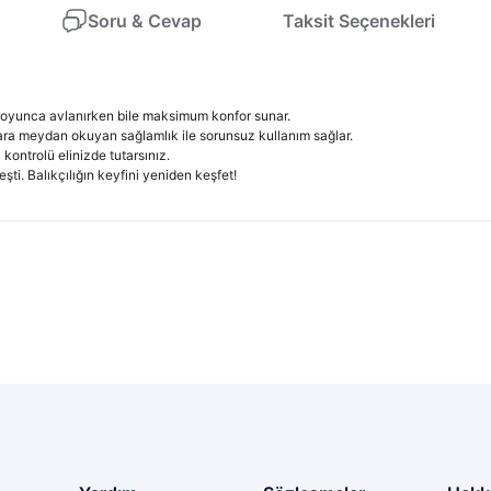
Soru & Cevap
Taksit Seçenekleri
 boyunca avlanırken bile maksimum konfor sunar.
lara meydan okuyan sağlamlık ile sorunsuz kullanım sağlar.
 kontrolü elinizde tutarsınız.
şti. Balıkçılığın keyfini yeniden keşfet!
larda yetersiz gördüğünüz noktaları öneri formunu kullanarak tarafımıza il
 alabilirsiniz
Ürün hakkında henüz soru sorulmamış.
Bu ürüne ilk yorumu siz yapın!
Yorum Yaz
Soru Sor
i bir problem yaşadığımda ilgilendirler