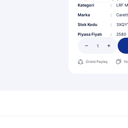
Kategori
LRF Ma
Marka
Caret
Stok Kodu
3XQY
Piyasa Fiyatı
2580
Ürünü Paylaş
Yo