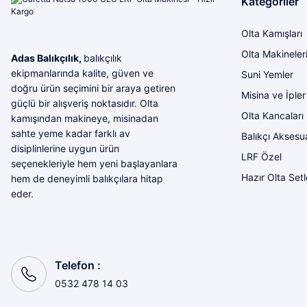
Kategoriler
Mükemmel ötesi
Olta Kamışları
M... U... | 16/07/2026
Olta Makineler
Adas Balıkçılık,
balıkçılık
ekipmanlarında kalite, güven ve
Suni Yemler
Harika
doğru ürün seçimini bir araya getiren
Misina ve İpler
güçlü bir alışveriş noktasıdır. Olta
Bozkurt Berkay Turgut | 10/07/2026
Olta Kancaları
kamışından makineye, misinadan
sahte yeme kadar farklı av
Balıkçı Aksesua
Sorunsuz
disiplinlerine uygun ürün
LRF Özel
seçenekleriyle hem yeni başlayanlara
olcay tunçeli | 10/07/2026
Hazır Olta Setl
hem de deneyimli balıkçılara hitap
eder.
Sorunsuz
olcay tunçeli | 10/07/2026
Sorunsuz
Telefon :
olcay tunçeli | 10/07/2026
0532 478 14 03