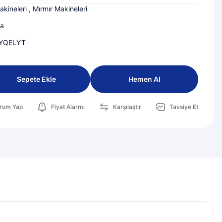
kineleri
,
Mırmır Makineleri
ta
YQELYT
Sepete Ekle
Hemen Al
rum Yap
Fiyat Alarmı
Karşılaştır
Tavsiye Et