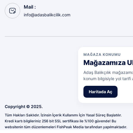
Sorunsuz
Mail :
olcay tunçeli | 10/07/2026
info@adasbalikcilik.com
Sorunsuz
olcay tunçeli | 10/07/2026
MAĞAZA KONUMU
Deneyimini Paylaş
Mağazamıza U
Adaş Balıkçılık mağazamız
konum bilgisiyle yol tarifi a
Haritada Aç
Copyright © 2025.
Tüm Hakları Saklıdır. İzinsin İçerik Kullanımı İçin Yasal Süreç Başlatılır.
Kredi kartı bilgileriniz 256 bit SSL sertifikası ile %100 güvende! Bu
websitenin tüm düzenlemeleri FishPeak Media tarafından yapılmaktadır.