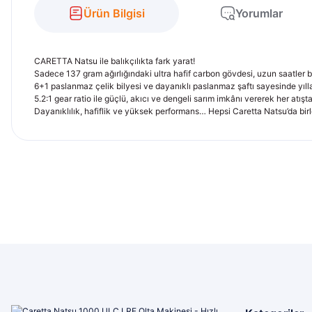
Ürün Bilgisi
Yorumlar
CARETTA Natsu ile balıkçılıkta fark yarat!
Sadece 137 gram ağırlığındaki ultra hafif carbon gövdesi, uzun saatler
6+1 paslanmaz çelik bilyesi ve dayanıklı paslanmaz şaftı sayesinde yıl
5.2:1 gear ratio ile güçlü, akıcı ve dengeli sarım imkânı vererek her atışta
Dayanıklılık, hafiflik ve yüksek performans… Hepsi Caretta Natsu’da birle
Bu ürünün fiyat bilgisi, resim, ürün açıklamalarında ve diğer konu
bilinen güvenli bi iş yeri konforlu alışverişlerim oldu hatta arayıp destekte
Görüş ve önerileriniz için teşekkür ederiz.
Ahmet şahin | 01/08/2026
Ürün resmi kalitesiz, bozuk veya görüntülenemiyor.
İlgi ve alakaları için kendilerine teşekkür ederim
Ürün açıklamasında eksik bilgiler bulunuyor.
Yunis Dura | 31/07/2026
Ürün bilgilerinde hatalar bulunuyor.
Ürün fiyatı diğer sitelerden daha pahalı.
Ürün çeşitliliği bol olan bir mağaza. Alışveriş sonrası gelen ürünlerle ilgil
Bu ürüne benzer farklı alternatifler olmalı.
ve sorunu giderdiler
M... K... | 28/07/2026