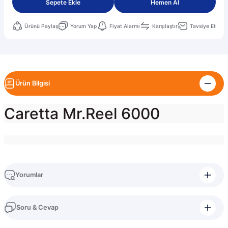
Sepete Ekle
Hemen Al
Ürünü Paylaş
Yorum Yap
Fiyat Alarmı
Karşılaştır
Tavsiye Et
Ürün Bilgisi
Caretta Mr.Reel 6000
Yorumlar
Soru & Cevap
Bu ürüne ilk yorumu siz yapın!