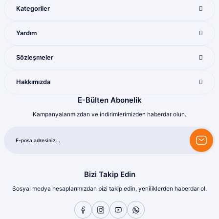
Kategoriler
M... K... | 28/07/2026
Gönder
Yardım
Mükemmel ötesi
M... U... | 16/07/2026
Sözleşmeler
Harika
Hakkımızda
Bozkurt Berkay Turgut | 10/07/2026
E-Bülten Abonelik
Kampanyalarımızdan ve indirimlerimizden haberdar olun.
Sorunsuz
olcay tunçeli | 10/07/2026
Sorunsuz
olcay tunçeli | 10/07/2026
Bizi Takip Edin
Sosyal medya hesaplarımızdan bizi takip edin, yeniliklerden haberdar ol.
Sorunsuz
olcay tunçeli | 10/07/2026