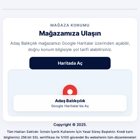
Sorunsuz
olcay tunçeli | 10/07/2026
MAĞAZA KONUMU
Mağazamıza Ulaşın
Sorunsuz
olcay tunçeli | 10/07/2026
Adaş Balıkçılık mağazamızı Google Haritalar üzerinden açabilir,
doğru konum bilgisiyle yol tarifi alabilirsiniz.
Deneyimini Paylaş
Diğer yorumları göster
Haritada Aç
Adaş Balıkçılık
Google Haritalar’da Aç
Copyright © 2025.
Tüm Hakları Saklıdır. İzinsin İçerik Kullanımı İçin Yasal Süreç Başlatılır. Kredi kartı
bilgileriniz 256 bit SSL sertifikası ile %100 güvende! Bu websitenin tüm düzenlemeleri