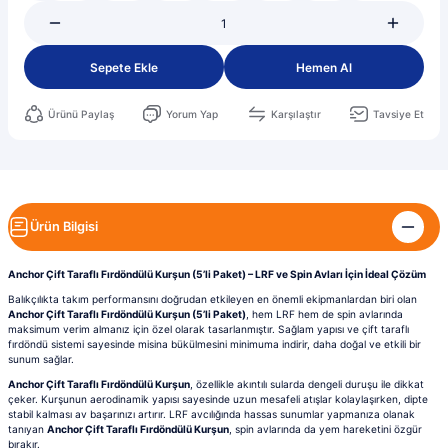
Sepete Ekle
Hemen Al
Ürünü Paylaş
Yorum Yap
Karşılaştır
Tavsiye Et
Ürün Bilgisi
Anchor Çift Taraflı Fırdöndülü Kurşun (5’li Paket) – LRF ve Spin Avları İçin İdeal Çözüm
Balıkçılıkta takım performansını doğrudan etkileyen en önemli ekipmanlardan biri olan
Anchor Çift Taraflı Fırdöndülü Kurşun (5’li Paket)
, hem LRF hem de spin avlarında
maksimum verim almanız için özel olarak tasarlanmıştır. Sağlam yapısı ve çift taraflı
fırdöndü sistemi sayesinde misina bükülmesini minimuma indirir, daha doğal ve etkili bir
sunum sağlar.
Anchor Çift Taraflı Fırdöndülü Kurşun
, özellikle akıntılı sularda dengeli duruşu ile dikkat
çeker. Kurşunun aerodinamik yapısı sayesinde uzun mesafeli atışlar kolaylaşırken, dipte
stabil kalması av başarınızı artırır. LRF avcılığında hassas sunumlar yapmanıza olanak
tanıyan
Anchor Çift Taraflı Fırdöndülü Kurşun
, spin avlarında da yem hareketini özgür
bırakır.