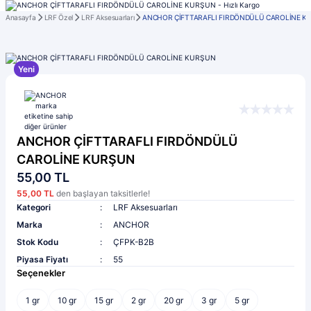
Anasayfa
LRF Özel
LRF Aksesuarları
ANCHOR ÇİFTTARAFLI FIRDÖNDÜLÜ CAROLİNE 
Yeni
ANCHOR ÇİFTTARAFLI FIRDÖNDÜLÜ
CAROLİNE KURŞUN
55,00 TL
55,00 TL
den başlayan taksitlerle!
Kategori
LRF Aksesuarları
Marka
ANCHOR
Stok Kodu
ÇFPK-B2B
Piyasa Fiyatı
55
Seçenekler
1 gr
10 gr
15 gr
2 gr
20 gr
3 gr
5 gr