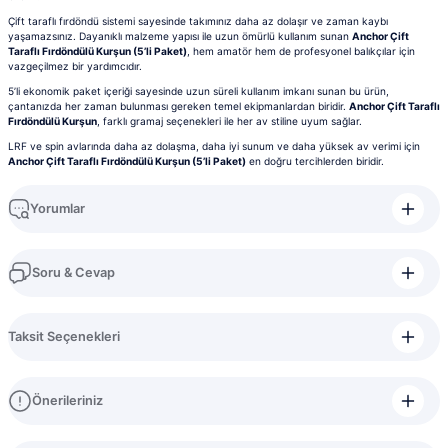
Çift taraflı fırdöndü sistemi sayesinde takımınız daha az dolaşır ve zaman kaybı
yaşamazsınız. Dayanıklı malzeme yapısı ile uzun ömürlü kullanım sunan
Anchor Çift
Taraflı Fırdöndülü Kurşun (5’li Paket)
, hem amatör hem de profesyonel balıkçılar için
vazgeçilmez bir yardımcıdır.
5’li ekonomik paket içeriği sayesinde uzun süreli kullanım imkanı sunan bu ürün,
çantanızda her zaman bulunması gereken temel ekipmanlardan biridir.
Anchor Çift Taraflı
Fırdöndülü Kurşun
, farklı gramaj seçenekleri ile her av stiline uyum sağlar.
LRF ve spin avlarında daha az dolaşma, daha iyi sunum ve daha yüksek av verimi için
Anchor Çift Taraflı Fırdöndülü Kurşun (5’li Paket)
en doğru tercihlerden biridir.
Yorumlar
Soru & Cevap
Bu ürüne ilk yorumu siz yapın!
Taksit Seçenekleri
Yorum Yaz
Ürün hakkında henüz soru sorulmamış.
Önerileriniz
Soru Sor