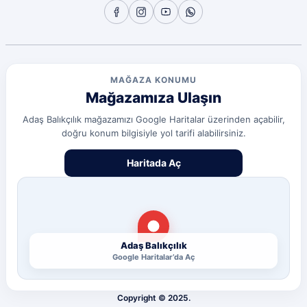
olcay tunçeli | 10/07/2026
Sorunsuz
olcay tunçeli | 10/07/2026
MAĞAZA KONUMU
Mağazamıza Ulaşın
Sorunsuz
olcay tunçeli | 10/07/2026
Adaş Balıkçılık mağazamızı Google Haritalar üzerinden açabilir,
doğru konum bilgisiyle yol tarifi alabilirsiniz.
Deneyimini Paylaş
Diğer yorumları göster
Haritada Aç
Adaş Balıkçılık
Google Haritalar’da Aç
Copyright © 2025.