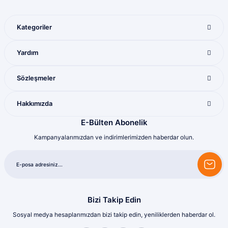
sonrası gelen ürünlerle ilgili bir problem
yaşadığımda ilgilendirler ve sorunu
giderdiler
Kategoriler
M... K... | 28/07/2026
Gönder
Yardım
Mükemmel ötesi
M... U... | 16/07/2026
Sözleşmeler
Harika
Hakkımızda
Bozkurt Berkay Turgut | 10/07/2026
E-Bülten Abonelik
Kampanyalarımızdan ve indirimlerimizden haberdar olun.
Sorunsuz
olcay tunçeli | 10/07/2026
Sorunsuz
olcay tunçeli | 10/07/2026
Bizi Takip Edin
Sosyal medya hesaplarımızdan bizi takip edin, yeniliklerden haberdar ol.
Sorunsuz