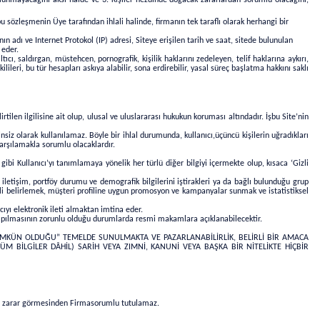
u sözleşmenin Üye tarafından ihlali halinde, firmanın tek taraflı olarak herhangi bir
ın adı ve Internet Protokol (IP) adresi, Siteye erişilen tarih ve saat, sitede bulunulan
 eder.
tıcı, saldırgan, müstehcen, pornografik, kişilik haklarını zedeleyen, telif haklarına aykırı,
ilileri,
bu tür hesapları askıya alabilir, sona erdirebilir, yasal süreç başlatma hakkını saklı
irtilen ilgilisine ait olup, ulusal ve uluslararası hukukun koruması altındadır. İşbu Site’nin
siz olarak kullanılamaz. Böyle bir ihlal durumunda, kullanıcı,üçüncü kişilerin uğradıkları
arşılamakla sorumlu olacaklardır.
 gibi Kullanıcı’yı tanımlamaya yönelik her türlü diğer bilgiyi içermekte olup, kısaca ‘Gizli
iletişim, portföy durumu ve demografik bilgilerini iştirakleri ya da bağlı bulunduğu grup
ili belirlemek, müşteri profiline uygun promosyon ve kampanyalar sunmak ve istatistiksel
cıyı elektronik ileti almaktan imtina eder.
yapılmasının zorunlu olduğu durumlarda resmi makamlara açıklanabilecektir.
MKÜN OLDUĞU” TEMELDE SUNULMAKTA VE PAZARLANABİLİRLİK, BELİRLİ BİR AMACA
BİLGİLER DÂHİL) SARİH VEYA ZIMNİ, KANUNİ VEYA BAŞKA BİR NİTELİKTE HİÇBİR
rın zarar görmesinden
Firma
sorumlu tutulamaz.