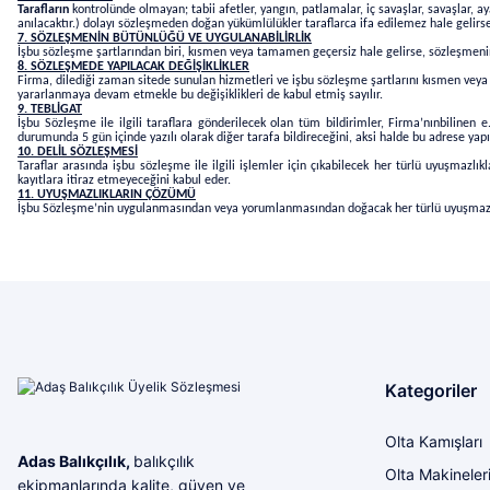
Tarafların
kontrolünde olmayan; tabii afetler, yangın, patlamalar, iç savaşlar, savaşlar, aya
anılacaktır.) dolayı sözleşmeden doğan yükümlülükler taraflarca ifa edilemez hale gelirse
7. SÖZLEŞMENİN BÜTÜNLÜĞÜ VE UYGULANABİLİRLİK
İşbu sözleşme şartlarından biri, kısmen veya tamamen geçersiz hale gelirse, sözleşmenin
8. SÖZLEŞMEDE YAPILACAK DEĞİŞİKLİKLER
Firma, dilediği zaman sitede sunulan hizmetleri ve işbu sözleşme şartlarını kısmen veya t
yararlanmaya devam etmekle bu değişiklikleri de kabul etmiş sayılır.
9. TEBLİGAT
İşbu Sözleşme ile ilgili taraflara gönderilecek olan tüm bildirimler,
Firma’nın
bilinen e
durumunda 5 gün içinde yazılı olarak diğer tarafa bildireceğini, aksi halde bu adrese yapıl
10. DELİL SÖZLEŞMESİ
Taraflar arasında işbu sözleşme ile ilgili
işlemler için çıkabilecek her türlü uyuşmazlıkl
kayıtlara itiraz etmeyeceğini kabul eder.
11. UYUŞMAZLIKLARIN ÇÖZÜMÜ
İşbu Sözleşme’nin uygulanmasından veya yorumlanmasından doğacak her türlü uyuşmazlığı
Kategoriler
Olta Kamışları
Adas Balıkçılık,
balıkçılık
Olta Makineler
ekipmanlarında kalite, güven ve