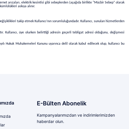
nternet arızaları, elektrik kesintisi gibi sebeplerden (aşağıda birlikte "Mücbir Sebep” olarak
ümlülükleri askıya alınır.
Değişiklikleri takip etmek Kullanıcı’nın sorumluluğundadır. Kullanıcı,
sunulan hizmetlerden
tır. Kullanıcı, üye olurken belirttiği adresin geçerli tebligat adresi olduğunu, değişmesi
0 sayılı Hukuk Muhakemeleri Kanunu uyarınca delil olarak kabul edilecek olup, kullanıcı bu
ımızda
E-Bülten Abonelik
Kampanyalarımızdan ve indirimlerimizden
mızda
haberdar olun.
lar