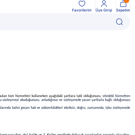
Favorilerim
Üye Girişi
Sepetim
 sunulan tüm hizmetleri kullanırken aşağıdaki şartlara tabi olduğunuzu,
sitedeki hizmetten
u sözleşmeyi okuduğunuzu, anladığınızı ve sözleşmede yazan şartlarla bağlı olduğunuzu
dıklarında bahsi geçen hak ve yükümlülükleri eksiksiz, doğru, zamanında, işbu sözleşmede
unmayacağını aksi halde ve 3. Kişiler nezdinde doğacak zararlardan sorumlu olacağını,