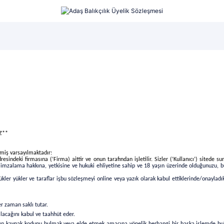
şı...
LRF Seti...
Lüfer Maketi...
Z**
tmiş varsayılmaktadır:
resindeki firmasına (‘Firma) aittir ve onun tarafından işletilir. Sizler (‘Kullanıcı’) sitede
zalama hakkına, yetkisine ve hukuki ehliyetine sahip ve 18 yaşın üzerinde olduğunuzu, b
lükler yükler ve taraflar işbu sözleşmeyi online veya yazık olarak kabul ettiklerinde/onayla
r zaman saklı tutar.
lacağını kabul ve taahhüt eder.
arın kaynak kodunu bulmak veya elde etmek amacına yönelik herhangi bir başka işlemde bul