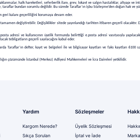
klanmalar, halk hareketleri, seferberlik ilanı, grev, lokavt ve salgın hastalıklar, altyapı ve i
, taraflar bundan sorumlu değildir. Bu sürede Taraflar’ın işbu Sözleşme’den doğan hak ve yük
 geri kalanı geçerliliğini korumaya devam eder.
amamen değiştirebilir. Değişiklikler sitede yayınlandığı tarihten itibaren
geçerli olacaktır. 
.posta adresi ve kullanıcının üyelik formunda belirttiği e.posta adresi vasıtasıyla yapılacak
acak tebligatların geçerli sayılacağını kabul eder.
arda Taraflar’ın defter, kayıt ve belgeleri ile ve bilgisayar kayıtları ve faks kayıtları 610
n çözümünde İstanbul (Merkez) Adliyesi Mahkemeleri ve İcra Daireleri yetkilidir.
Yardım
Sözleşmeler
Hakk
Kargom Nerede?
Üyelik Sözleşmesi
Hakkı
i
Sıkça Sorulan
İptal ve İade
Marka