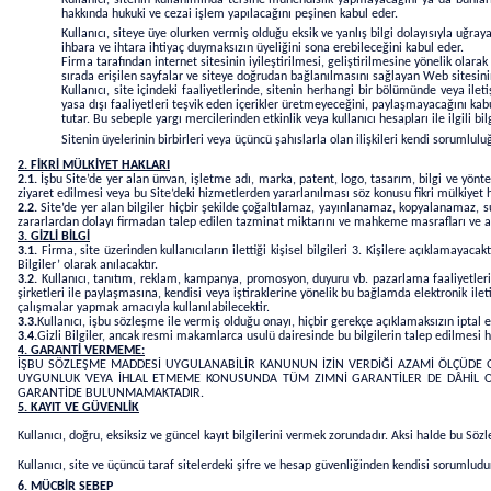
hakkında hukuki ve cezai işlem yapılacağını peşinen kabul eder.
Kullanıcı, siteye üye olurken vermiş olduğu eksik ve yanlış bilgi dolayısıyla uğr
ihbara ve ihtara ihtiyaç duymaksızın üyeliğini sona erebileceğini kabul eder.
Firma tarafından internet sitesinin iyileştirilmesi, geliştirilmesine yönelik olara
sırada erişilen sayfalar ve siteye doğrudan bağlanılmasını sağlayan Web sitesinin I
Kullanıcı, site içindeki faaliyetlerinde, sitenin herhangi bir bölümünde veya ileti
yasa dışı faaliyetleri teşvik eden içerikler üretmeyeceğini, paylaşmayacağını ka
tutar. Bu sebeple yargı mercilerinden etkinlik veya kullanıcı hesapları ile ilgili bil
Sitenin üyelerinin birbirleri veya üçüncü şahıslarla olan ilişkileri kendi sorumlulu
2. FİKRİ MÜLKİYET HAKLARI
2.1.
İşbu Site’de yer alan ünvan, işletme adı, marka, patent, logo, tasarım, bilgi ve yöntem 
ziyaret edilmesi veya bu Site’deki hizmetlerden yararlanılması söz konusu fikri mülkiyet
2.2.
Site’de yer alan bilgiler hiçbir şekilde çoğaltılamaz, yayınlanamaz, kopyalanamaz, su
zararlardan dolayı firmadan talep edilen tazminat miktarını ve mahkeme masrafları ve av
3. GİZLİ BİLGİ
3.1.
Firma, site üzerinden kullanıcıların ilettiği kişisel bilgileri 3. Kişilere açıklamayacakt
Bilgiler’ olarak anılacaktır.
3.2.
Kullanıcı, tanıtım, reklam, kampanya, promosyon, duyuru vb. pazarlama faaliyetleri k
şirketleri ile paylaşmasına, kendisi veya iştiraklerine yönelik bu bağlamda elektronik ilet
çalışmalar yapmak amacıyla kullanılabilecektir.
3.3.
Kullanıcı, işbu sözleşme ile vermiş olduğu onayı, hiçbir gerekçe açıklamaksızın iptal et
3.4.
Gizli Bilgiler, ancak resmi makamlarca usulü dairesinde bu bilgilerin talep edilme
4. GARANTİ VERMEME:
İŞBU SÖZLEŞME MADDESİ UYGULANABİLİR KANUNUN İZİN VERDİĞİ AZAMİ ÖLÇÜDE 
UYGUNLUK VEYA İHLAL ETMEME KONUSUNDA TÜM ZIMNİ GARANTİLER DE DÂHİL OLMA
GARANTİDE BULUNMAMAKTADIR.
5.
KAYIT VE GÜVENLİK
Kullanıcı, doğru, eksiksiz ve güncel kayıt bilgilerini vermek zorundadır. Aksi halde bu Sözl
Kullanıcı, site ve üçüncü taraf sitelerdeki şifre ve hesap güvenliğinden kendisi sorumlud
6. MÜCBİR SEBEP