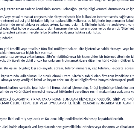
ayacağı zararlardan sadece kendisinin sorumlu olacağını, yanlış bilgi vermesi durumunda ve işb
k ve/veya yasal mevzuat çerçevesinde siteye erişmek için kullanılan Internet servis sağlayıcısın
nternet adresi gibi birtakım bilgiler toplanabilir. Kullanıcı, bu bilgilerin toplanmasını kabul
şimlerinde genel ahlaka ve adaba aykırı, kanuna aykırı, 3. Kişilerin haklarını zedeleyen, yanıl
bul eder. Aksi halde oluşacak zarardan tamamen kendisi sorumludur ve bu durumda ‘Site’ yetk
gi talepleri gelirse, mercilerle bu bilgileri paylaşma hakkını saklı tutar.
ğundadır.
gibi tescilli veya tescilsiz tüm fikri mülkiyet hakları site işleteni ve sahibi firmaya veya bel
 hakları konusunda hiçbir hak vermez.
nulamaz ve/veya aktarılamaz. Site’nin bütünü veya bir kısmı diğer bir internet sitesinde izin
ukatlık ücreti de dahil ancak bununla sınırlı olmamak üzere diğer her türlü yükümlülükleri k
ır.
Bu kişisel bilgiler; kişi adı-soyadı, adresi, telefon numarası, cep telefonu, e-posta adresi
apsamında kullanılması ile sınırlı olmak üzere, Site’nin sahibi olan firmanın kendisine ait 
i almaya onay verdiğini kabul ve beyan eder. Bu kişisel bilgiler
firma bünyesinde
müşteri prof
mek hakkını sahiptir. İptal işlemini firma, derhal işleme alıp, 3 (üç) işgünü içerisinde kullanı
si halinde ve yürürlükteki emredici mevzuat hükümleri gereğince resmi makamlara açıklama 
GEÇERLİ OLACAKTIR.
FİRMA TARAFINDAN SUNULAN
HİZMETLER "OLDUĞU GİBİ” VE "MÜ
K ÜZERE HİZMETLER VEYA UYGULAMA İLE İLGİLİ OLARAK (BUNLARDA YER ALAN TÜM 
eşme ihlal edilmiş sayılacak ve Kullanıcı bilgilendirilmeksizin hesap kapatılabilecektir.
ur. Aksi halde oluşacak veri kayıplarından ve güvenlik ihlallerinden veya donanım ve cihazla