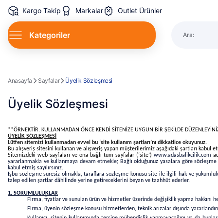
Kargo Takip
Markalar
Outlet Ürünler
Kategoriler
Ara:
Spin Kamı
Anasayfa
Sayfalar
Üyelik Sözleşmesi
Üyelik Sözleşmesi
**ÖRNEKTİR. KULLANMADAN ÖNCE KENDİ SİTENİZE UYGUN BİR ŞEKİLDE DÜZENLEYİNİ
ÜYELİK SÖZLEŞMESİ
Lütfen sitemizi kullanmadan evvel bu ‘site kullanım şartları’nı dikkatlice okuyunuz.
Bu alışveriş sitesini kullanan ve alışveriş yapan müşterilerimiz aşağıdaki şartları kabul e
Sitemizdeki web sayfaları ve ona bağlı tüm sayfalar (‘site’)
www.adasbalikcilik.com
ad
yararlanmakla ve kullanmaya devam etmekle; Bağlı olduğunuz yasalara göre sözleşme im
kabul etmiş sayılırsınız.
İşbu sözleşme süresiz olmakla, taraflara sözleşme konusu site ile ilgili hak ve yükümlü
talep edilen şartlar dâhilinde yerine getireceklerini beyan ve taahhüt ederler.
1. SORUMLULUKLAR
Firma, fiyatlar ve sunulan ürün ve hizmetler üzerinde değişiklik yapma hakkını he
Firma, üyenin sözleşme konusu hizmetlerden, teknik arızalar dışında yararlandırı
Kullanıcı, sitenin kullanımında tersine mühendislik yapmayacağını ya da bunl